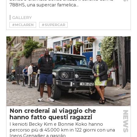
788HS, una supercar famelica...
GALLERY
#MCLAREN
#SUPERCAR
Non crederai al viaggio che
NEWS
hanno fatto questi ragazzi
I kenioti Becky Kim e Bonnie Koko hanno
percorso più di 45.000 km in 122 giorni con una
Ineos Grenadier a gasolio