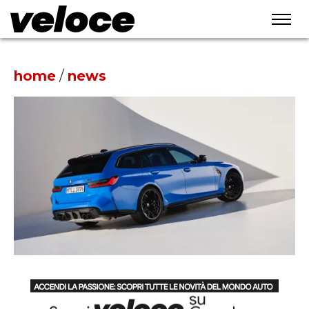
home
/
news