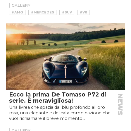
GALLERY
#AMG
#MERCEDES
#SUV
#V8
Ecco la prima De Tomaso P72 di
NEWS
serie. È meravigliosa!
Una livrea che spazia dal blu profondo all’oro
rosa, una elegante e delicata combinazione che
vuol richiamare il breve momento...
GALLERY