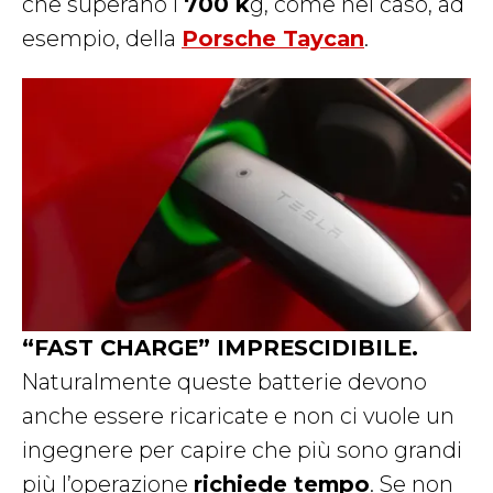
che superano i
700 k
g, come nel caso, ad
esempio, della
Porsche Taycan
.
“FAST CHARGE” IMPRESCIDIBILE.
Naturalmente queste batterie devono
anche essere ricaricate e non ci vuole un
ingegnere per capire che più sono grandi
più l’operazione
richiede tempo
. Se non