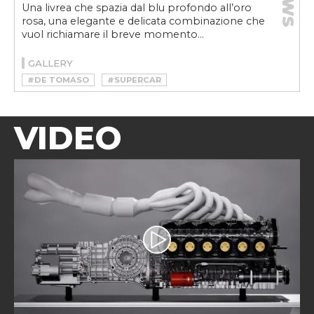
NEWS
Una livrea che spazia dal blu profondo all’oro
rosa, una elegante e delicata combinazione che
vuol richiamare il breve momento...
GALLERY
#DE TOMASO
#SUPERCAR
VIDEO