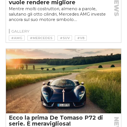
NEWS
vuole rendere migliore
Mentre molti costruttori, almeno a parole,
salutano gli otto cilindri, Mercedes AMG investe
ancora sul suo motore simbolo....
GALLERY
#AMG
#MERCEDES
#SUV
#V8
Ecco la prima De Tomaso P72 di
serie. È meravigliosa!