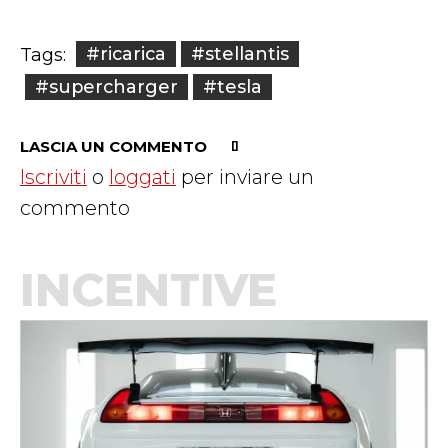
#ricarica
#stellantis
Tags:
#supercharger
#tesla
LASCIA UN COMMENTO
Iscriviti
o
loggati
per inviare un
commento
INCENTIVE