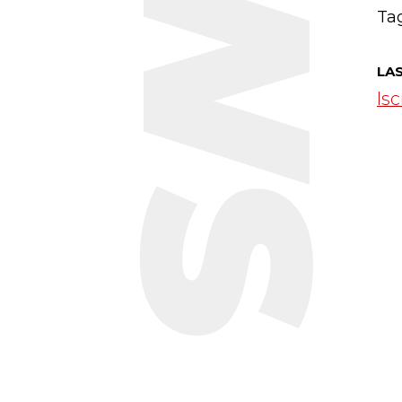
Tag
LA
Isc