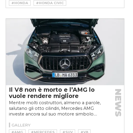
#HONDA
#HONDA CIVIC
#HONDA CIVIC TYPE R
Il V8 non è morto e l’AMG lo
NEWS
vuole rendere migliore
Mentre molti costruttori, almeno a parole,
salutano gli otto cilindri, Mercedes AMG
investe ancora sul suo motore simbolo....
GALLERY
#AMG
#MERCEDES
#SUV
#V8