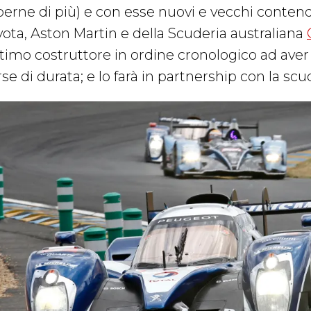
perne di più) e con esse nuovi e vecchi contend
yota, Aston Martin e della Scuderia australiana
ltimo costruttore in ordine cronologico ad aver 
se di durata; e lo farà in partnership con la sc