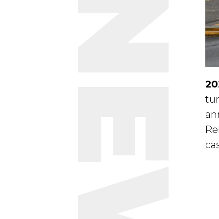
NEWS
20
tu
an
Re
ca