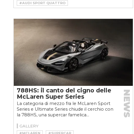
#AUDI SPORT QUATTRO
#HSR MANUFAKTUR
#RESTOMOD
788HS: il canto del cigno delle
NEWS
McLaren Super Series
La categoria di mezzo fra le McLaren Sport
Series e Ultimate Series chiude il cerchio con
la 788HS, una supercar famelica...
GALLERY
#MCLAREN
#SUPERCAR