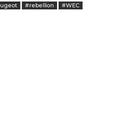
ugeot
#rebellion
#WEC