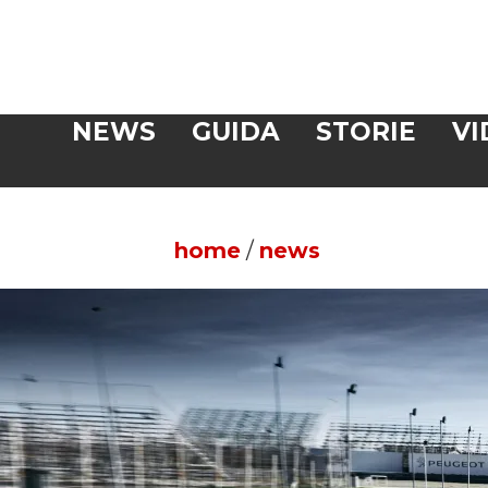
Veloce
NEWS
GUIDA
STORIE
VI
CERCA
home
/
news