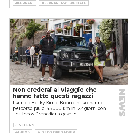
#FERRARI
#FERRARI 458 SPECIALE
Non crederai al viaggio che
NEWS
hanno fatto questi ragazzi
I kenioti Becky Kim e Bonnie Koko hanno
percorso più di 45.000 km in 122 giorni con
una Ineos Grenadier a gasolio
GALLERY
#INEOS
#INEOS GRENADIER