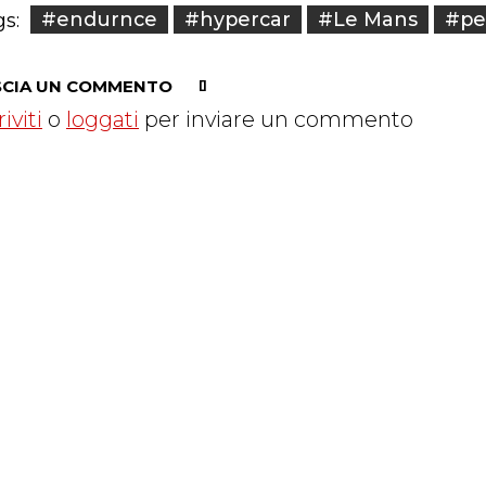
#endurnce
#hypercar
#Le Mans
#pe
s:
SCIA UN COMMENTO
riviti
o
loggati
per inviare un commento