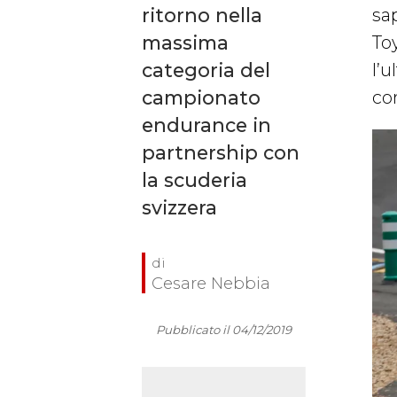
ritorno nella
sa
massima
To
categoria del
l’u
campionato
cor
endurance in
partnership con
la scuderia
svizzera
Cesare Nebbia
Pubblicato il 04/12/2019