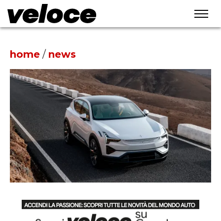
home
/
news