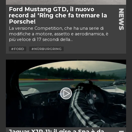
Ford Mustang GTD, il nuovo
NEWS
record al ‘Ring che fa tremare la
Porsche!
La versione Competition, che ha una serie di
modifiche a motore, assetto e aerodinamica, è
più veloce di 17 secondi della...
#FORD
#NÜRBURGRING
Jaguar XJR-11: il giro a Spa è da