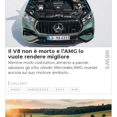
Il V8 non è morto e l’AMG lo
NEWS
vuole rendere migliore
Mentre molti costruttori, almeno a parole,
salutano gli otto cilindri, Mercedes AMG investe
ancora sul suo motore simbolo....
GALLERY
#AMG
#MERCEDES
#SUV
#V8