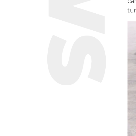
car
tu