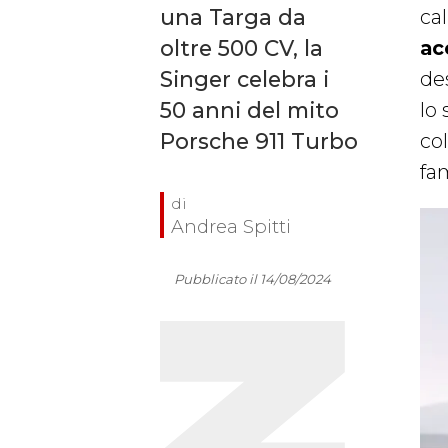
una Targa da
cal
oltre 500 CV, la
ac
Singer celebra i
de
50 anni del mito
lo 
Porsche 911 Turbo
co
fam
Andrea Spitti
Pubblicato il 14/08/2024