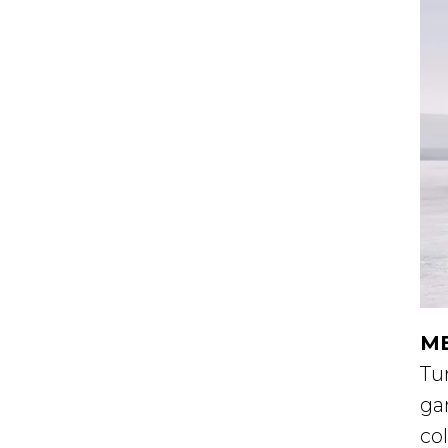
ME
Tur
ga
col