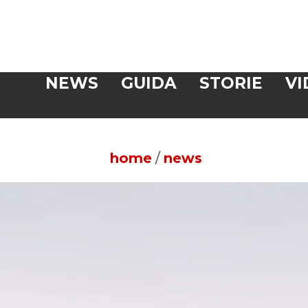
Veloce
NEWS
GUIDA
STORIE
VI
CERCA
home
/
news