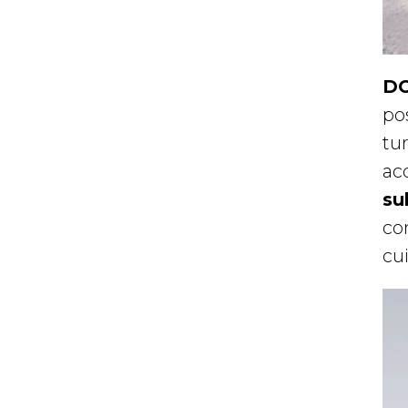
DO
pos
tu
ac
su
con
cui