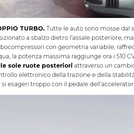
PPIO TURBO.
Tutte le auto sono mosse dal sei
izionato a sbalzo dietro l’assale posteriore, ma
rbocompressori con geometria variabile, raffred
qua, la potenza massima raggiunge ora i 510 CV
lle sole ruote posteriori
attraverso un cambio
trollo elettronico della trazione e della stabilit
 si esageri troppo con il pedale dell’accelerato