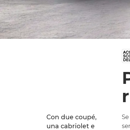
r
Con due coupé,
Se 
una cabriolet e
se