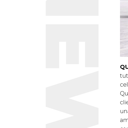
NEWS
QU
tu
cel
Qua
cli
un
am