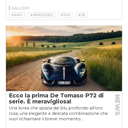
GALLERY
#AMG
#MERCEDES
#SUV
#V8
Ecco la prima De Tomaso P72 di
NEWS
serie. È meravigliosa!
Una livrea che spazia dal blu profondo all’oro
rosa, una elegante e delicata combinazione che
vuol richiamare il breve momento...