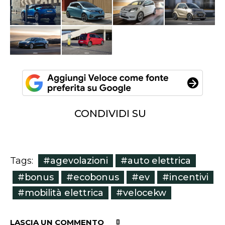
CONDIVIDI SU
#agevolazioni
#auto elettrica
Tags:
#bonus
#ecobonus
#ev
#incentivi
#mobilità elettrica
#velocekw
LASCIA UN COMMENTO