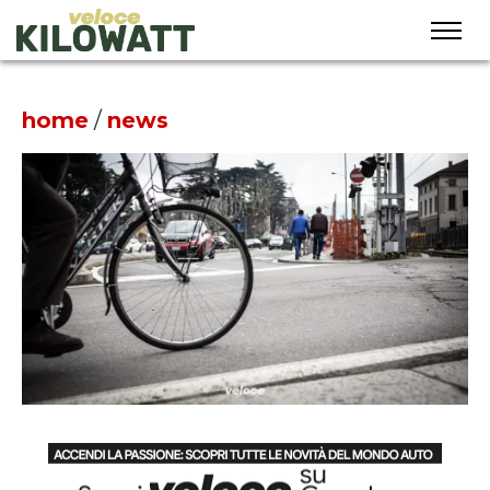
home
/
news