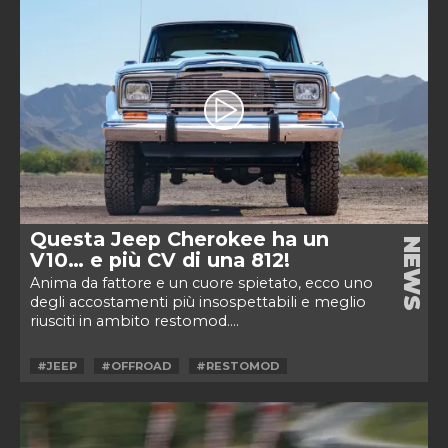
Questa Jeep Cherokee ha un
NEWS
V10… e più CV di una 812!
Anima da fattore e un cuore spietato, ecco uno
degli accostamenti più insospettabili e meglio
riusciti in ambito restomod....
#JEEP
#OFFROAD
#RESTOMOD