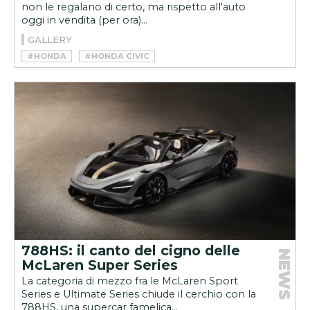
non le regalano di certo, ma rispetto all'auto
oggi in vendita (per ora)...
GALLERY
#HONDA
#HONDA CIVIC
#HONDA CIVIC TYPE R
788HS: il canto del cigno delle
NEWS
McLaren Super Series
La categoria di mezzo fra le McLaren Sport
Series e Ultimate Series chiude il cerchio con la
788HS, una supercar famelica...