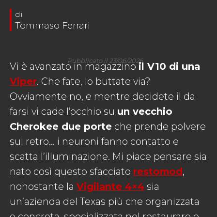
Tommaso Ferrari
Pubblicato il 23/06/2026
Vi è avanzato in magazzino
il V10 di una
Viper
. Che fate, lo buttate via?
Ovviamente no, e mentre decidete il da
farsi vi cade l’occhio su
un vecchio
Cherokee due porte
che prende polvere
sul retro… i neuroni fanno contatto e
scatta l’illuminazione. Mi piace pensare sia
nato così questo sfacciato
restomod
,
nonostante la
Vigilante 4×4
sia
un’azienda del Texas più che organizzata
e concreta, specializzata nel restaurare e