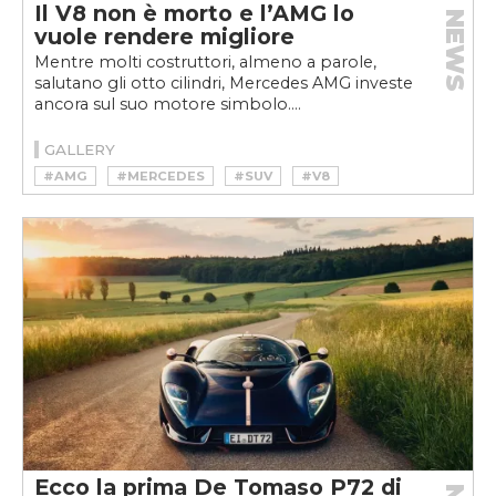
Il V8 non è morto e l’AMG lo
NEWS
vuole rendere migliore
Mentre molti costruttori, almeno a parole,
salutano gli otto cilindri, Mercedes AMG investe
ancora sul suo motore simbolo....
GALLERY
#AMG
#MERCEDES
#SUV
#V8
Ecco la prima De Tomaso P72 di