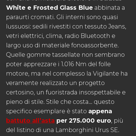
White e Frosted Glass Blue
abbinata a
paraurti cromati. Gli interni sono quasi
lussuosi: sedili rivestiti con tessuto Jeans,
vetri elettrici, clima, radio Bluetooth e
largo uso di materiale fonoassorbente.
Quelle gomme tassellate non sembrano
poter apprezzare i 1.016 Nm del folle
motore, ma nel complesso la Vigilante ha
veramente realizzato un progetto
certosino, un fuoristrada insospettabile e
pieno di stile. Stile che costa… questo
specifico esemplare è stato
appena
battuto all’asta
per 275.000 euro
, più
del listino di una Lamborghini Urus SE.