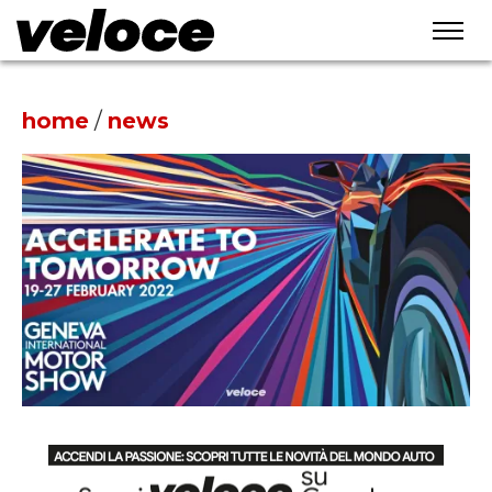
home
/
news