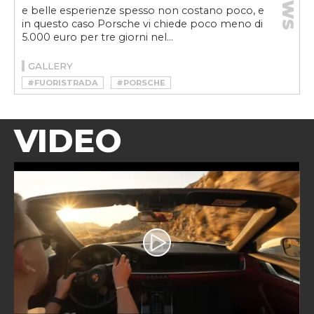
NEWS
e belle esperienze spesso non costano poco, e
in questo caso Porsche vi chiede poco meno di
5.000 euro per tre giorni nel...
GALLERY
#FUORISTRADA
#PORSCHE
VIDEO