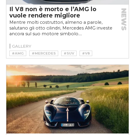
Il V8 non è morto e l’AMG lo
NEWS
vuole rendere migliore
Mentre molti costruttori, almeno a parole,
salutano gli otto cilindri, Mercedes AMG investe
ancora sul suo motore simbolo....
GALLERY
#AMG
#MERCEDES
#SUV
#V8