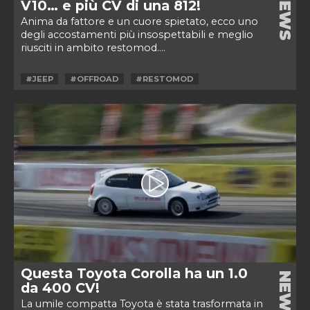
NEWS
V10… e più CV di una 812!
Anima da fattore e un cuore spietato, ecco uno
degli accostamenti più insospettabili e meglio
riusciti in ambito restomod....
#JEEP
#OFFROAD
#RESTOMOD
Questa Toyota Corolla ha un 1.0
NEWS
da 400 CV!
La umile compatta Toyota è stata trasformata in