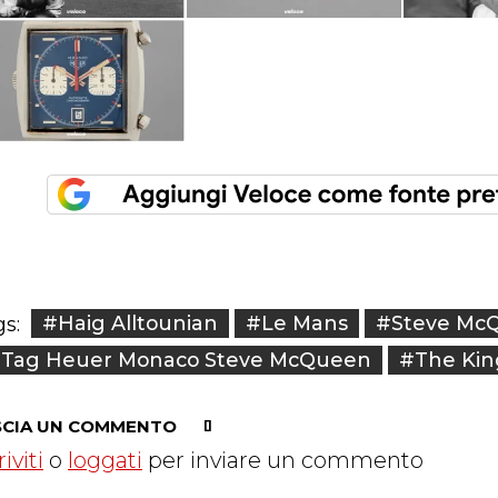
#Haig Alltounian
#Le Mans
#Steve Mc
s:
Tag Heuer Monaco Steve McQueen
#The King
SCIA UN COMMENTO
riviti
o
loggati
per inviare un commento