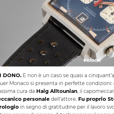
N DONO.
E non è un caso se quasi a cinquant’a
uer Monaco si presenta in perfette condizioni: d
ssima cura da
Haig Alltounian
, il capomeccan
ccanico personale
dell’attore.
Fu proprio S
orologio
in segno di gratitudine per il lavoro svo