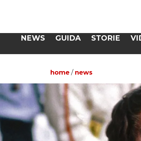
Veloce
NEWS
GUIDA
STORIE
VI
CERCA
home
/
news