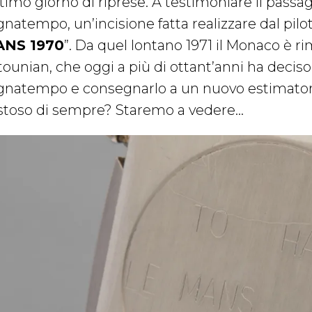
ultimo giorno di riprese. A testimoniare il pass
natempo, un’incisione fatta realizzare dal pilot
NS 1970
”. Da quel lontano 1971 il Monaco è r
tounian, che oggi a più di ottant’anni ha deciso
gnatempo e consegnarlo a un nuovo estimatore.
stoso di sempre? Staremo a vedere…