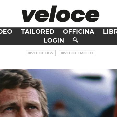
DEO
TAILORED
OFFICINA
LIBR
LOGIN
#VELOCEKW
#VELOCEMOTO