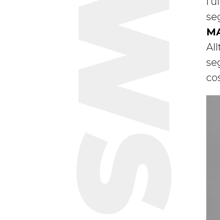
NEWS
l’
seg
MA
All
se
co