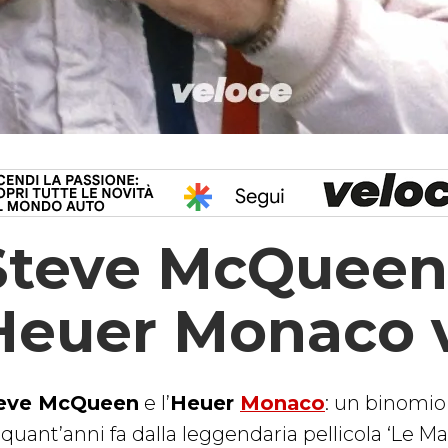
Steve McQueen: 
Heuer Monaco va
eve McQueen
e l’
Heuer
Monaco
: un binomio
quant’anni fa dalla leggendaria pellicola ‘Le Ma