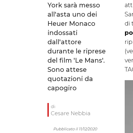
York sarà messo
att
all'asta uno dei
Sa
Heuer Monaco
di 
indossati
po
dall'attore
rip
durante le riprese
(v
del film 'Le Mans'.
ve
Sono attese
TA
quotazioni da
capogiro
Cesare Nebbia
Pubblicato il 11/12/2020