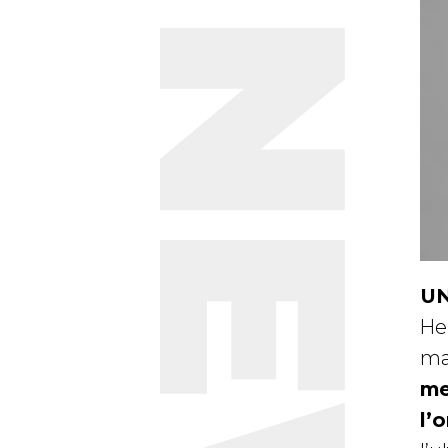
U
He
ma
me
l’