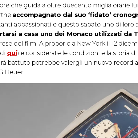
ore che guida a oltre duecento miglia orarie lun
rthe
accompagnato dal suo ‘fidato’ cronog
tanti appassionati e questo sabato uno di loro a
rtarsi a casa uno dei Monaco utilizzati da 
rese del film. A proporlo a New York il 12 dicemb
edi
qui
) e considerate le condizioni e la storia d
rrà battuto potrebbe valergli un nuovo record a
G Heuer.