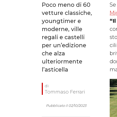
Poco meno di 60
Se 
vetture classiche,
Mi
youngtimer e
“I
moderne, ville
co
regali e castelli
sto
per un’edizione
cil
che alza
bri
ulteriormente
do
l’asticella
ma
Tommaso Ferrari
Pubblicato il 02/10/2023