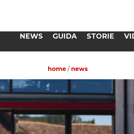
Veloce
NEWS
GUIDA
STORIE
VI
CERCA
home
/
news