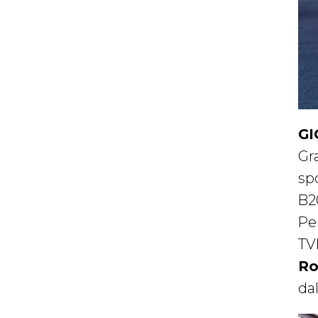
GI
Gr
sp
B2
Pe
TV
Ro
da