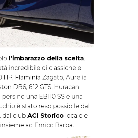
olo
l’imbarazzo della scelta
.
à incredibile di classiche e
0 HP, Flaminia Zagato, Aurelia
Aston DB6, 812 GTS, Huracan
o persino una EB110 SS e una
chio è stato reso possibile dal
, dal club
ACI Storico
locale e
i, insieme ad Enrico Barba.