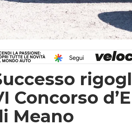
Successo rigogli
VI Concorso d’
di Meano