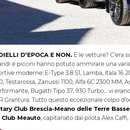
OIELLI D’EPOCA E NON.
E le vetture? C’era s
andi e piccini hanno potuto ammirare una variet
ortive moderne: E-Type 3.8 S1, Lamba, Itala 16 2
0, Testarossa, Zanussi 1100, Alfa 6C 2300 MM, 
rformante, Bugatti Tipo 37, 930 Turbo… vi eran
R Grantura. Tutto questo eccezionale colpo d’oc
tary Club Brescia-Meano delle Terre Basse
l
Club Meauto
, capitanato dal pilota Alex Caff