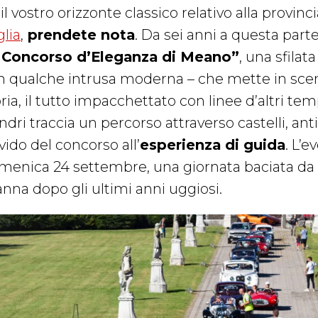
il vostro orizzonte classico relativo alla provinc
glia
,
prendete nota
. Da sei anni a questa parte
l Concorso d’Eleganza di Meano”
, una sfilat
n qualche intrusa moderna – che mette in scen
ria, il tutto impacchettato con linee d’altri temp
indri traccia un percorso attraverso castelli, ant
vido del concorso all’
esperienza di guida
. L’
menica 24 settembre, una giornata baciata da s
nna dopo gli ultimi anni uggiosi.