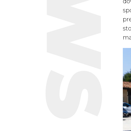
dov
spo
pre
sto
ma