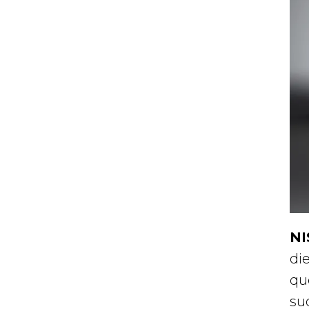
NI
di
qu
su