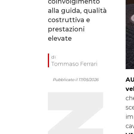
coinvolgimento
alla guida, qualità
costruttiva e
prestazioni
elevate
Tommaso Ferrari
AU
Pubblicato il 17/05/2026
ve
ch
sc
im
ca