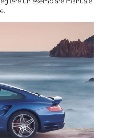
scegliere un esemplare manuale,
e.