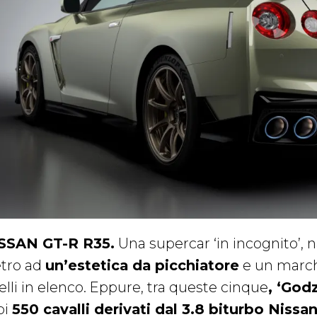
SSAN GT-R R35.
Una supercar ‘in incognito’, n
etro ad
un’estetica da picchiatore
e un march
elli in elenco. Eppure, tra queste cinque
, ‘God
oi
550 cavalli derivati dal 3.8 biturbo Nissa