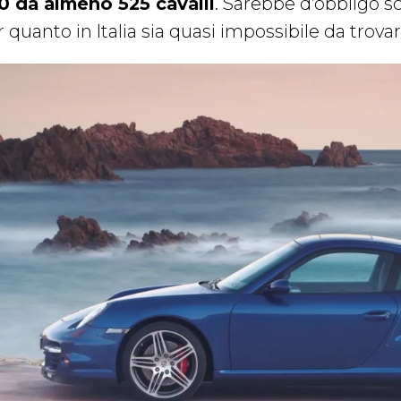
0 da almeno 525 cavalli
. Sarebbe d’obbligo 
 quanto in Italia sia quasi impossibile da trovar