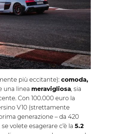
mente più eccitante):
comoda,
e una linea
meravigliosa
, sia
ecente. Con 100.000 euro la
persino V10 (strettamente
a prima generazione – da 420
 se volete esagerare c’è la
5.2