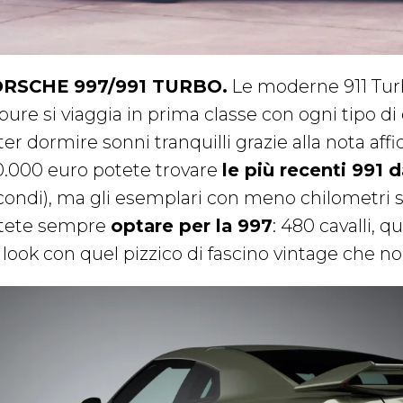
RSCHE 997/991 TURBO.
Le moderne 911 Tur
ure si viaggia in prima classe con ogni tipo di 
er dormire sonni tranquilli grazie alla nota aff
0.000 euro potete trovare
le più recenti 991 d
ondi), ma gli esemplari con meno chilometri si t
tete sempre
optare per la 997
: 480 cavalli, qu
 look con quel pizzico di fascino vintage che n