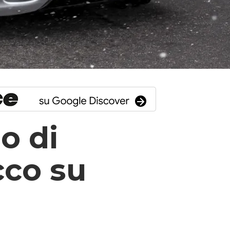
o di
cco su