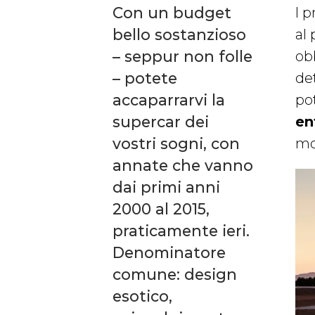
Con un budget
l 
bello sostanzioso
al
– seppur non folle
ob
– potete
de
accaparrarvi la
pot
supercar dei
en
vostri sogni, con
mo
annate che vanno
dai primi anni
2000 al 2015,
praticamente ieri.
Denominatore
comune: design
esotico,