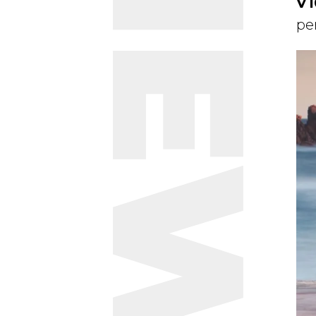
NEWS
V1
per