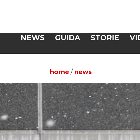
Veloce
NEWS
GUIDA
STORIE
VI
CERCA
home
/
news