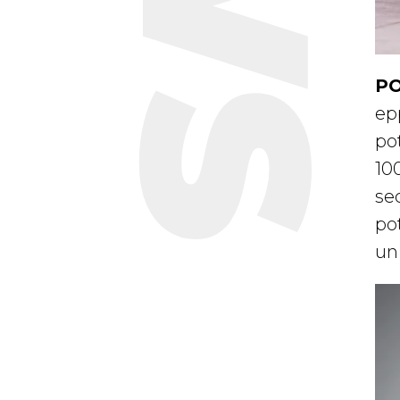
PO
epp
pot
10
sec
po
un