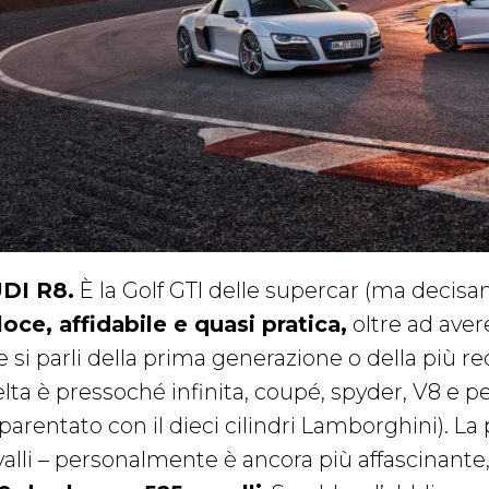
DI R8.
È la Golf GTI delle supercar (ma decisa
loce, affidabile e quasi pratica,
oltre ad aver
e si parli della prima generazione o della più r
elta è pressoché infinita, coupé, spyder, V8 e 
parentato con il dieci cilindri Lamborghini). L
valli – personalmente è ancora più affascinante,