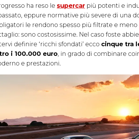
progresso ha reso le
supercar
più potenti e ind
 passato, eppure normative più severe di una dog
bligatori le rendono spesso più filtrate e meno
ttaglio: sono costosissime. Nel caso foste abb
ervi definire ‘ricchi sfondati’ ecco
cinque tra 
tro i 100.000 euro
, in grado di combinare co
derno e prestazioni.