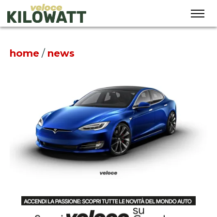
home
/
news