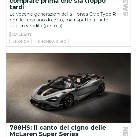
NEWS
comprare prima che sia troppo
tardi
Le vecchie generazioni della Honda Civic Type R
non le regalano di certo, ma rispetto all'auto
oggi in vendita (per ora)...
GALLERY
#HONDA
#HONDA CIVIC
#HONDA CIVIC TYPE R
788HS: il canto del cigno delle
McLaren Super Series