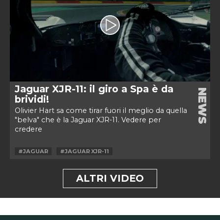
Jaguar XJR-11: il giro a Spa è da
NEWS
brividi!
Olivier Hart sa come tirar fuori il meglio da quella
"belva" che è la Jaguar XJR-11. Vedere per
credere
#JAGUAR
#JAGUAR XJR-11
ALTRI VIDEO