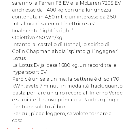
saranno la Ferrari F8 EV e la McLaren 720S EV
anch’esse da 1.400 kg con una lunghezza
contenuta in 4,50 mt. e un interasse da 2,50
mt. allora ci saremo. L’elettrico sarà
finalmente “light is right”.
Obiettivo 450 Wh/kg.
Intanto, al castello di Hethel, lo spirito di
Colin Chapman abbia ispirato gli ingegneri
Lotus.
La Lotus Evija pesa 1.680 kg, un record tra le
hypersport EV.
Però c’è un se e un ma: la batteria è di soli 70
kWh, avete 7 minuti in modalità Track, quanto
basta per fare un giro record all’Inferno Verde
e stabilire il nuovo primato al Nurburgring e
rientrare subito ai box.
Per cui, piede leggero, se volete tornare a
casa.