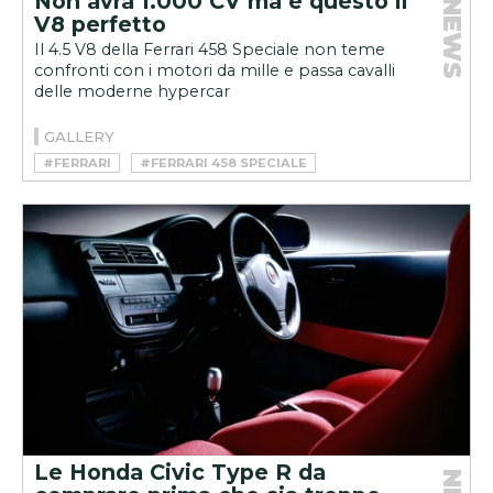
Non avrà 1.000 CV ma è questo il
NEWS
V8 perfetto
Il 4.5 V8 della Ferrari 458 Speciale non teme
confronti con i motori da mille e passa cavalli
delle moderne hypercar
GALLERY
#FERRARI
#FERRARI 458 SPECIALE
Le Honda Civic Type R da