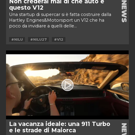
Non crederai mai di che auto è
NEWS
questo V12
Una startup di supercar si è fatta costruire dalla
Hartley Engines&Motorsport un V12 che ha
poco da invidiare a quelli delle...
#NILU
#NILU27
#V12
La vacanza ideale: una 911 Turbo
NEWS
e le strade di Maiorca