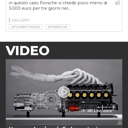
in questo caso Porsche vi chiede poco meno di
5.000 euro per tre giorni nel...
GALLERY
#FUORISTRADA
#PORSCHE
VIDEO