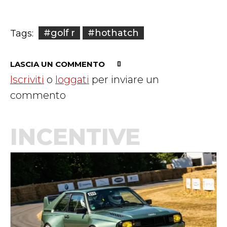
#golf r
#hothatch
Tags:
LASCIA UN COMMENTO
Iscriviti
o
loggati
per inviare un
commento
INCENTIVE