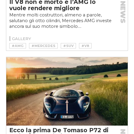
Il V8 non è morto e l’AMG lo
NEWS
vuole rendere migliore
Mentre molti costruttori, almeno a parole,
salutano gli otto cilindri, Mercedes AMG investe
ancora sul suo motore simbolo....
GALLERY
#AMG
#MERCEDES
#SUV
#V8
Ecco la prima De Tomaso P72 di