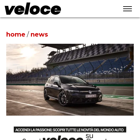
home
/
news