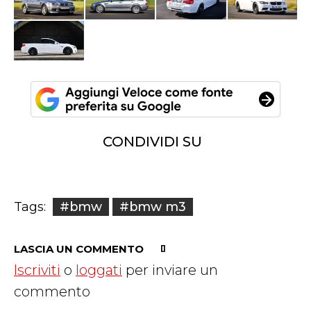
CONDIVIDI SU
#bmw
#bmw m3
Tags:
LASCIA UN COMMENTO
Iscriviti
o
loggati
per inviare un
commento