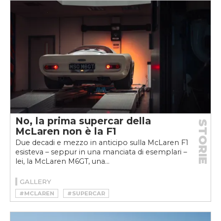
No, la prima supercar della
STORIE
McLaren non è la F1
Due decadi e mezzo in anticipo sulla McLaren F1
esisteva – seppur in una manciata di esemplari –
lei, la McLaren M6GT, una...
GALLERY
#MCLAREN
#SUPERCAR