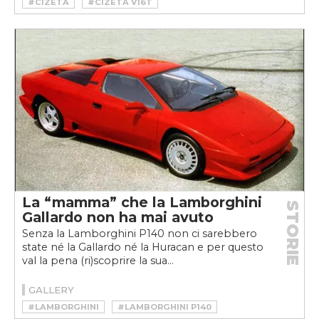
#CIZETA
#CIZETA V16T
#CIZETA-MORODER V16T
La “mamma” che la Lamborghini
STORIE
Gallardo non ha mai avuto
Senza la Lamborghini P140 non ci sarebbero
state né la Gallardo né la Huracan e per questo
val la pena (ri)scoprire la sua...
GALLERY
#LAMBORGHINI
#LAMBORGHINI P140