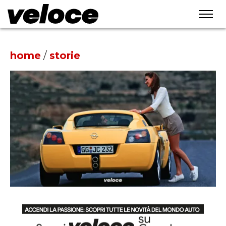
home
/
storie