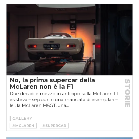
No, la prima supercar della
STORIE
McLaren non è la F1
Due decadi e mezzo in anticipo sulla McLaren F1
esisteva – seppur in una manciata di esemplari –
lei, la McLaren M6GT, una...
GALLERY
#MCLAREN
#SUPERCAR