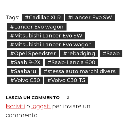
#Cadillac XLR
#Lancer Evo SW
Tags:
#Lancer Evo wagon
#Mitsubishi Lancer Evo SW
#Mitsubishi Lancer Evo wagon
#Opel Speedster
#rebadging
#Saab
#Saab 9-2X
#Saab-Lancia 600
#Saabaru
#stessa auto marchi diversi
#Volvo C30
#Volvo C30 T5
LASCIA UN COMMENTO
Iscriviti
o
loggati
per inviare un
commento