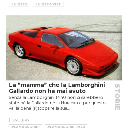
#CIZETA
#CIZETA V16T
#CIZETA-MORODER V16T
La “mamma” che la Lamborghini
STORIE
Gallardo non ha mai avuto
Senza la Lamborghini P140 non ci sarebbero
state né la Gallardo né la Huracan e per questo
val la pena (ri)scoprire la sua...
GALLERY
#LAMBORGHINI
#LAMBORGHINI P140