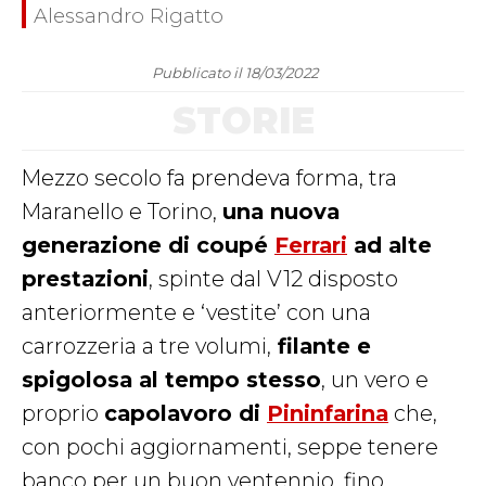
Alessandro Rigatto
Pubblicato il 18/03/2022
STORIE
Mezzo secolo fa prendeva forma, tra
Maranello e Torino,
una nuova
generazione di coupé
Ferrari
ad alte
prestazioni
, spinte dal V12 disposto
anteriormente e ‘vestite’ con una
carrozzeria a tre volumi,
filante e
spigolosa al tempo stesso
, un vero e
proprio
capolavoro di
Pininfarina
che,
con pochi aggiornamenti, seppe tenere
banco per un buon ventennio, fino