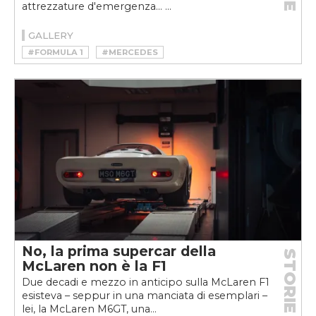
attrezzature d'emergenza... ...
GALLERY
#FORMULA 1
#MERCEDES
#MOTORSPORT
No, la prima supercar della
STORIE
McLaren non è la F1
Due decadi e mezzo in anticipo sulla McLaren F1
esisteva – seppur in una manciata di esemplari –
lei, la McLaren M6GT, una...