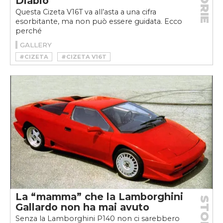
STORIE
Diablo
Questa Cizeta V16T va all’asta a una cifra
esorbitante, ma non può essere guidata. Ecco
perché
GALLERY
#CIZETA
#CIZETA V16T
#CIZETA-MORODER V16T
La “mamma” che la Lamborghini
STORIE
Gallardo non ha mai avuto
Senza la Lamborghini P140 non ci sarebbero