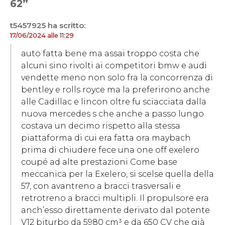
62”
t5457925
ha scritto:
17/06/2024 alle 11:29
auto fatta bene ma assai troppo costa che
alcuni sino rivolti ai competitori bmw e audi
vendette meno non solo fra la concorrenza di
bentley e rolls royce ma la preferirono anche
alle Cadillac e lincon oltre fu sciacciata dalla
nuova mercedes s che anche a passo lungo
costava un decimo rispetto alla stessa
piattaforma di cui era fatta ora maybach
prima di chiudere fece una one off exelero
coupé ad alte prestazioni Come base
meccanica per la Exelero, si scelse quella della
57, con avantreno a bracci trasversali e
retrotreno a bracci multipli. Il propulsore era
anch’esso direttamente derivato dal potente
V12 biturbo da 5980 cm³ e da 650 CV che già