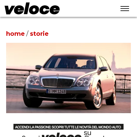
home
/
storie