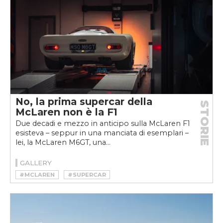
No, la prima supercar della
STORIE
McLaren non è la F1
Due decadi e mezzo in anticipo sulla McLaren F1
esisteva – seppur in una manciata di esemplari –
lei, la McLaren M6GT, una...
GALLERY
#MCLAREN
#SUPERCAR