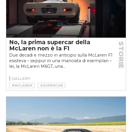
No, la prima supercar della
STORIE
McLaren non è la F1
Due decadi e mezzo in anticipo sulla McLaren F1
esisteva – seppur in una manciata di esemplari –
lei, la McLaren M6GT, una...
GALLERY
#MCLAREN
#SUPERCAR