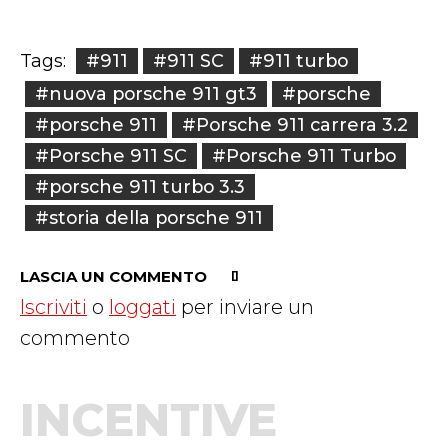
#911
#911 SC
#911 turbo
Tags:
#nuova porsche 911 gt3
#porsche
#porsche 911
#Porsche 911 carrera 3.2
#Porsche 911 SC
#Porsche 911 Turbo
#porsche 911 turbo 3.3
#storia della porsche 911
LASCIA UN COMMENTO
Iscriviti
o
loggati
per inviare un
commento
INCENTIVE