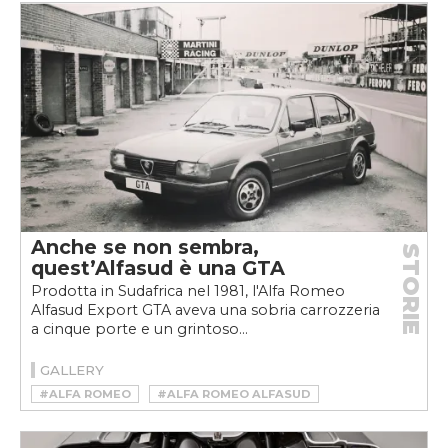
Anche se non sembra,
STORIE
quest’Alfasud è una GTA
Prodotta in Sudafrica nel 1981, l'Alfa Romeo
Alfasud Export GTA aveva una sobria carrozzeria
a cinque porte e un grintoso...
GALLERY
#ALFA ROMEO
#ALFA ROMEO ALFASUD
#ALFA ROMEO ALFASUD GTA