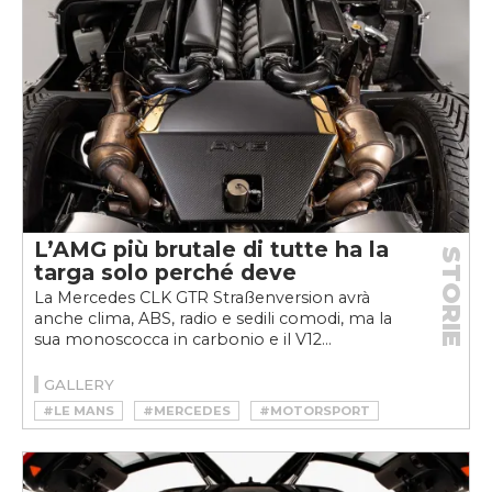
L’AMG più brutale di tutte ha la
STORIE
targa solo perché deve
La Mercedes CLK GTR Straßenversion avrà
anche clima, ABS, radio e sedili comodi, ma la
sua monoscocca in carbonio e il V12...
GALLERY
#LE MANS
#MERCEDES
#MOTORSPORT