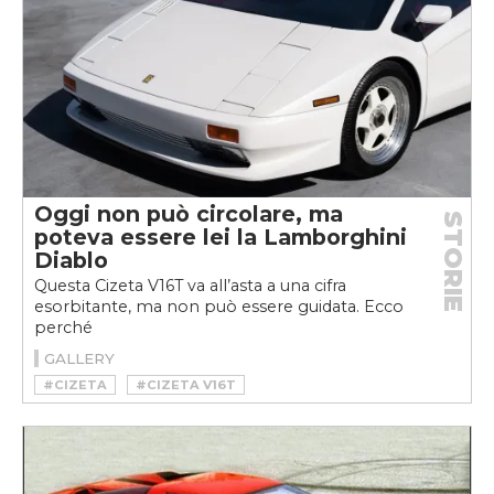
Oggi non può circolare, ma
STORIE
poteva essere lei la Lamborghini
Diablo
Questa Cizeta V16T va all’asta a una cifra
esorbitante, ma non può essere guidata. Ecco
perché
GALLERY
#CIZETA
#CIZETA V16T
#CIZETA-MORODER V16T