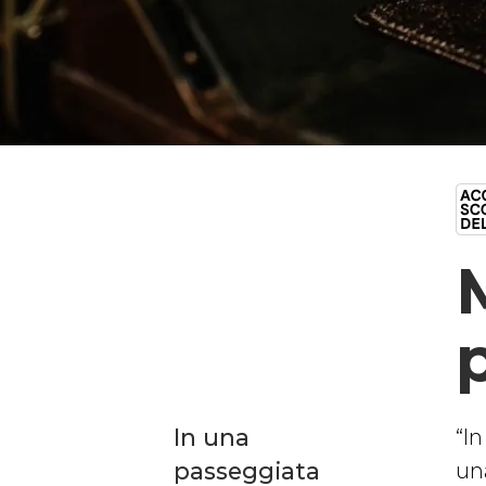
In una
“I
passeggiata
un