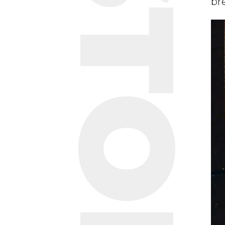
STORIE
bre