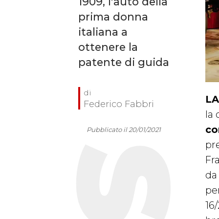
1909, l'auto della
prima donna
italiana a
ottenere la
patente di guida
LA
Federico Fabbri
la
co
Pubblicato il 20/01/2021
pre
Fr
da
per
16/