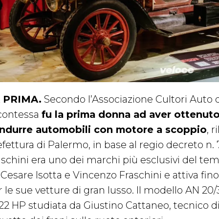
 PRIMA.
Secondo l’Associazione Cultori Auto d
 contessa
fu la prima donna ad aver ottenuto 
ndurre automobili con motore a scoppio
, r
fettura di Palermo, in base al regio decreto n. 
aschini era uno dei marchi più esclusivi del te
 Cesare Isotta e Vincenzo Fraschini e attiva fin
 le sue vetture di gran lusso.
Il modello AN 20/
22 HP studiata da Giustino Cattaneo, tecnico di val