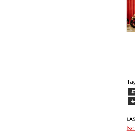
Tag
#
#
LA
Isc