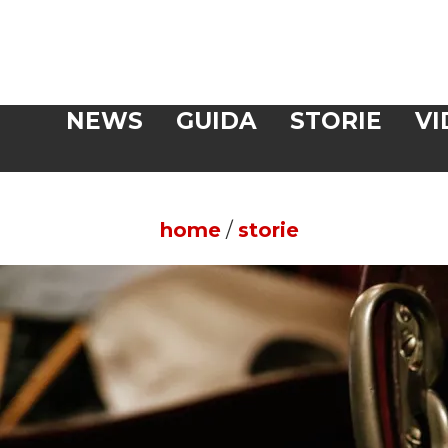
Veloce
NEWS
GUIDA
STORIE
VI
CERCA
home
/
storie