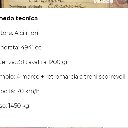
heda tecnica
ore: 4 cilindri
indrata: 4941 cc
enza: 38 cavalli a 1200 giri
mbio: 4 marce + retromarcia a treni scorrevoli
locità: 70 km/h
so: 1450 kg