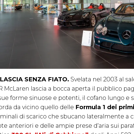
 LASCIA SENZA FIATO.
Svelata nel 2003 al sa
 McLaren lascia a bocca aperta il pubblico pagan
 sue forme sinuose e potenti, il cofano lungo 
orda da vicino quello delle
Formula 1 dei prim
rminali di scarico che sbucano lateralmente a 
ote anteriori e delle ampie prese d’aria sui pa