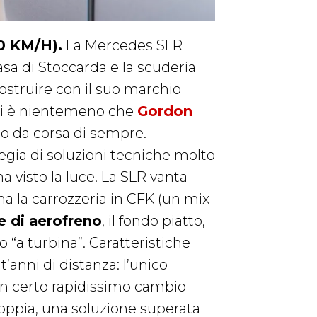
0 KM/H).
La Mercedes SLR
sa di Stoccarda e la scuderia
ostruire con il suo marchio
ori è nientemeno che
Gordon
auto da corsa di sempre.
fregia di soluzioni tecniche molto
ha visto la luce. La SLR vanta
 ha la carrozzeria in CFK (un mix
e di aerofreno
, il fondo piatto,
 “a turbina”. Caratteristiche
anni di distanza: l’unico
 non certo rapidissimo cambio
oppia, una soluzione superata