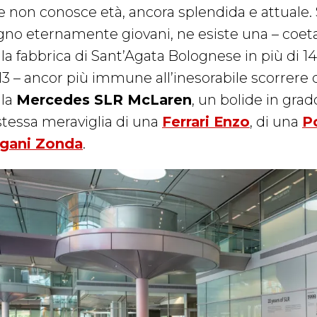
e non conosce età, ancora splendida e attuale.
gno eternamente giovani, ne esiste una – coetan
la fabbrica di Sant’Agata Bolognese in più di 14
13 – ancor più immune all’inesorabile scorrere
lla
Mercedes SLR McLaren
, un bolide in grad
 stessa meraviglia di una
Ferrari Enzo
, di una
P
gani Zonda
.