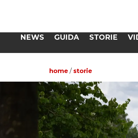
Veloce
NEWS
GUIDA
STORIE
VI
CERCA
home
/
storie