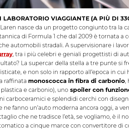
 LABORATORIO VIAGGIANTE (A PIÙ DI 33
Laren nasce da un progetto congiunto tra la ca
itannica di Formula 1 che dal 2009 è tornata a c
che automobili stradali. A supervisionare i lav
rray
, tra i più celebri e geniali progettisti di 
ultato? La supercar della stella a tre punte si 
isticate, e non solo in rapporto all’epoca in cui 
a raffinata
monoscocca in fibra di carbonio
,
 plastica e carbonio), uno
spoiler con funzion
eni carboceramici e splendidi cerchi con disegno
e ne fanno un’auto moderna ancora oggi, a vent’
ttaglio che ne tradisce l’età, se vogliamo, è il
tomatico a cinque marce con convertitore di c