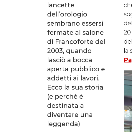
lancette
ch
dell’orologio
so
sembrano essersi
del
fermate al salone
20
di Francoforte del
de
2003, quando
la
lasciò a bocca
Pa
aperta pubblico e
addetti ai lavori.
Ecco la sua storia
(e perché è
destinata a
diventare una
leggenda)