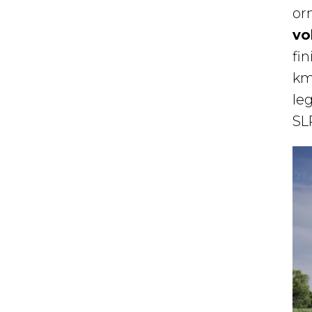
or
vo
fin
km
le
SL