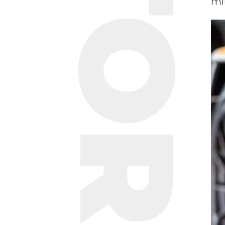
STORIE
mi