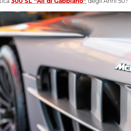
tica
300 SL “Ali di Gabbiano”
degli Anni 50?