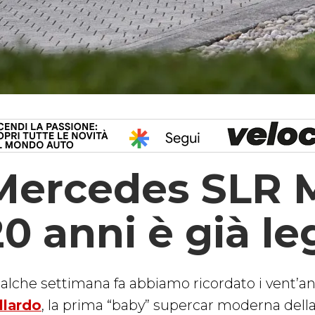
Mercedes SLR M
20 anni è già l
alche settimana fa abbiamo ricordato i vent’ann
llardo
, la prima “baby” supercar moderna dell