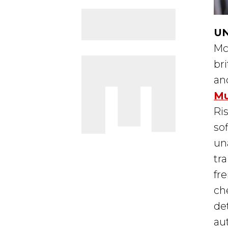
UN
Mc
br
an
Mu
Ris
sof
un
tra
fr
ch
de
au