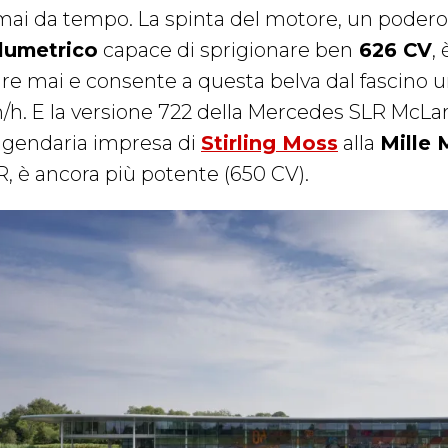
mai da tempo. La spinta del motore, un poder
lumetrico
capace di sprigionare ben
626 CV
,
ire mai e consente a questa belva dal fascino un
/h. E la versione 722 della Mercedes SLR McLa
ggendaria impresa di
Stirling Moss
alla
Mille 
R, è ancora più potente (650 CV).