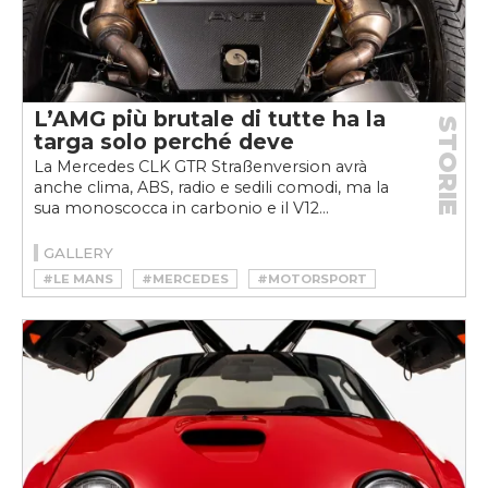
L’AMG più brutale di tutte ha la
STORIE
targa solo perché deve
La Mercedes CLK GTR Straßenversion avrà
anche clima, ABS, radio e sedili comodi, ma la
sua monoscocca in carbonio e il V12...
GALLERY
#LE MANS
#MERCEDES
#MOTORSPORT