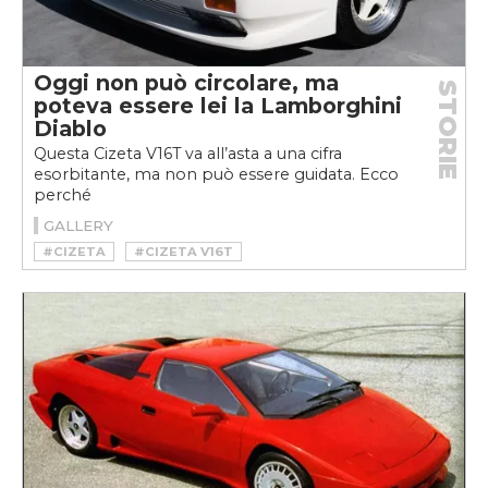
Oggi non può circolare, ma
STORIE
poteva essere lei la Lamborghini
Diablo
Questa Cizeta V16T va all’asta a una cifra
esorbitante, ma non può essere guidata. Ecco
perché
GALLERY
#CIZETA
#CIZETA V16T
#CIZETA-MORODER V16T