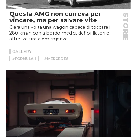
Questa AMG non correva per
STORIE
vincere, ma per salvare vite
C’era una volta una wagon capace di toccare i
280 km/h con a bordo medici, defibrillatori e
attrezzature d'emergenza... ...
GALLERY
#FORMULA 1
#MERCEDES
#MOTORSPORT