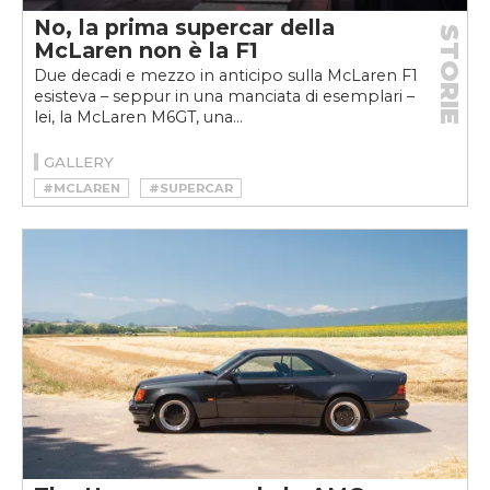
No, la prima supercar della
STORIE
McLaren non è la F1
Due decadi e mezzo in anticipo sulla McLaren F1
esisteva – seppur in una manciata di esemplari –
lei, la McLaren M6GT, una...
GALLERY
#MCLAREN
#SUPERCAR