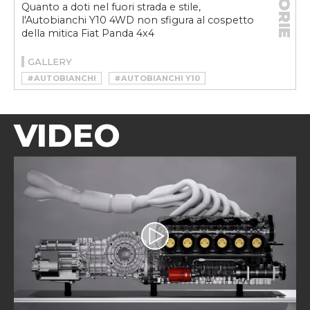
STORIE
Quanto a doti nel fuori strada e stile,
l'Autobianchi Y10 4WD non sfigura al cospetto
della mitica Fiat Panda 4x4
GALLERY
#AUTOBIANCHI
#AUTOBIANCHI Y10
#AUTOBIANCHI Y10 4WD
VIDEO