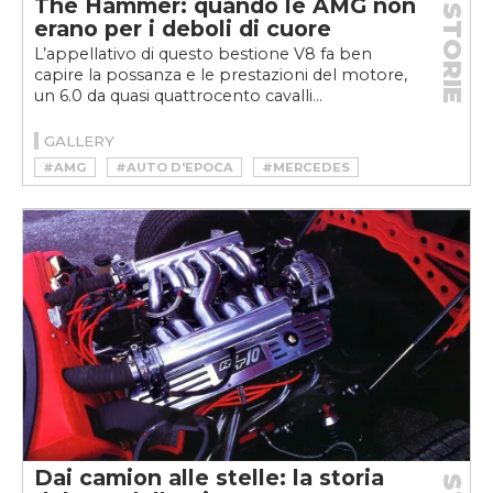
The Hammer: quando le AMG non
STORIE
erano per i deboli di cuore
L’appellativo di questo bestione V8 fa ben
capire la possanza e le prestazioni del motore,
un 6.0 da quasi quattrocento cavalli...
GALLERY
#AMG
#AUTO D'EPOCA
#MERCEDES
#YOUNGTIMER
Dai camion alle stelle: la storia