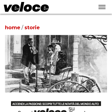
home
/
storie