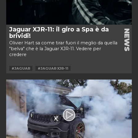
Jaguar XJR-11: il giro a Spa è da
NEWS
brividi!
Olivier Hart sa come tirar fuori il meglio da quella
"belva" che è la Jaguar XJR-11. Vedere per
credere
#JAGUAR
#JAGUAR XJR-11