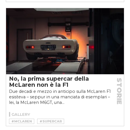
#MOTORSPORT
No, la prima supercar della
STORIE
McLaren non è la F1
Due decadi e mezzo in anticipo sulla McLaren F1
esisteva – seppur in una manciata di esemplari –
lei, la McLaren M6GT, una...
GALLERY
#MCLAREN
#SUPERCAR