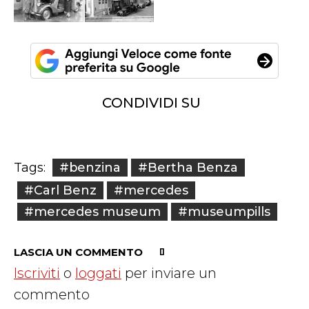
CONDIVIDI SU
#benzina
#Bertha Benza
Tags:
#Carl Benz
#mercedes
#mercedes museum
#museumpills
LASCIA UN COMMENTO
Iscriviti
o
loggati
per inviare un
commento