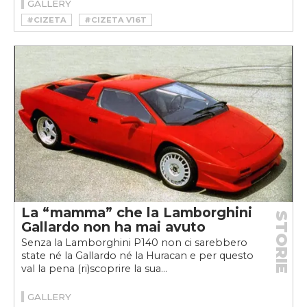
GALLERY
#CIZETA
#CIZETA V16T
#CIZETA-MORODER V16T
La “mamma” che la Lamborghini
STORIE
Gallardo non ha mai avuto
Senza la Lamborghini P140 non ci sarebbero
state né la Gallardo né la Huracan e per questo
val la pena (ri)scoprire la sua...
GALLERY