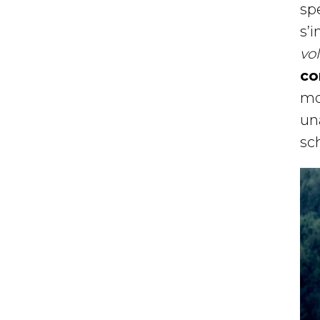
spe
s’
vol
co
mo
una
sc