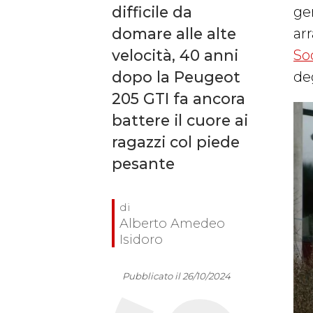
difficile da
ge
domare alle alte
arr
velocità, 40 anni
So
dopo la Peugeot
deg
205 GTI fa ancora
battere il cuore ai
ragazzi col piede
pesante
Alberto Amedeo
Isidoro
Pubblicato il 26/10/2024