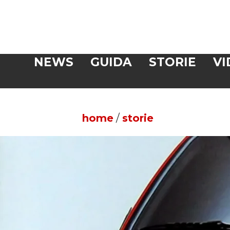
Veloce
NEWS
GUIDA
STORIE
VI
CERCA
home
/
storie