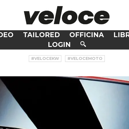
DEO
TAILORED
OFFICINA
LIBR
LOGIN
#VELOCEKW
#VELOCEMOTO