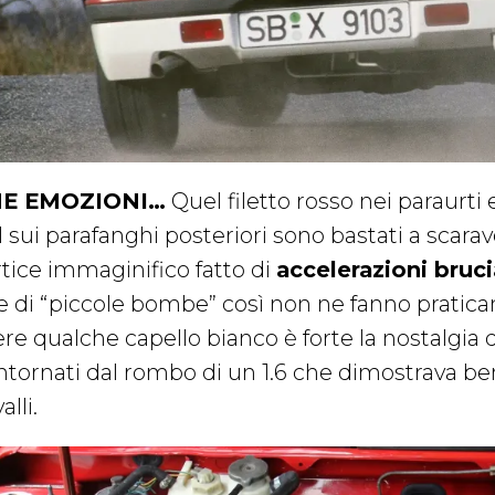
E EMOZIONI…
Quel filetto rosso nei paraurti e 
I sui parafanghi posteriori sono bastati a scara
rtice immaginifico fatto di
accelerazioni bruc
e di “piccole bombe” così non ne fanno pratica
ere qualche capello bianco è forte la nostalgia 
ntornati dal rombo di un 1.6 che dimostrava ben 
alli.