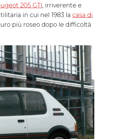
ugeot 205 GTI
, irriverente e
litaria in cui nel 1983 la
casa di
uro più roseo dopo le difficoltà