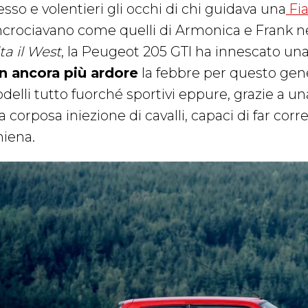
sso e volentieri gli occhi di chi guidava una
Fi
incrociavano come quelli di Armonica e Frank ne
ta il West
, la Peugeot 205 GTI ha innescato un
n ancora più ardore
la febbre per questo gene
delli tutto fuorché sportivi eppure, grazie a 
 corposa iniezione di cavalli, capaci di far corr
hiena.