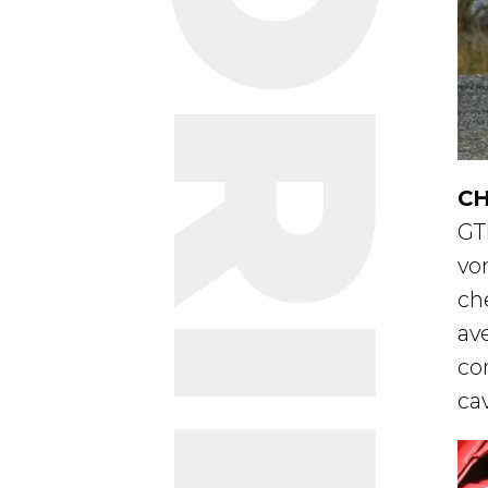
STORIE
CH
GT
vo
ch
av
co
cav