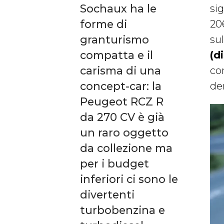
Sochaux ha le
sig
forme di
20
granturismo
sul
compatta e il
(d
carisma di una
con
concept-car: la
de
Peugeot RCZ R
da 270 CV è già
un raro oggetto
da collezione ma
per i budget
inferiori ci sono le
divertenti
turbobenzina e