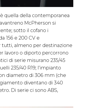
è quella della contemporanea
ll’avantreno McPherson si
te; sotto il cofano i
da 156 e 200 CV e
r tutti, almeno per destinazione
per lavoro o diporto percorrono
atici di serie misurano 235/45
uelli 235/40 R19; l’impianto
 con diametro di 306 mm (che
aggiamento diventano di 340
ro. Di serie ci sono ABS,