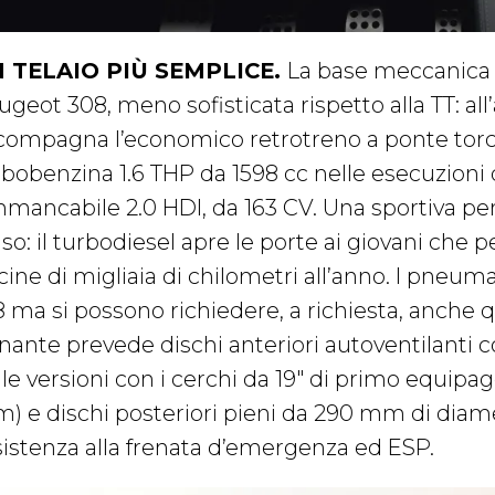
 TELAIO PIÙ SEMPLICE.
La base meccanica 
ugeot 308, meno sofisticata rispetto alla TT: a
compagna l’economico retrotreno a ponte torcen
rbobenzina 1.6 THP da 1598 cc nelle esecuzioni 
immancabile 2.0 HDI, da 163 CV. Una sportiva pe
so: il turbodiesel apre le porte ai giovani che 
cine di migliaia di chilometri all’anno. I pneum
8 ma si possono richiedere, a richiesta, anche q
enante prevede dischi anteriori autoventilanti
lle versioni con i cerchi da 19″ di primo equip
) e dischi posteriori pieni da 290 mm di diamet
sistenza alla frenata d’emergenza ed ESP.