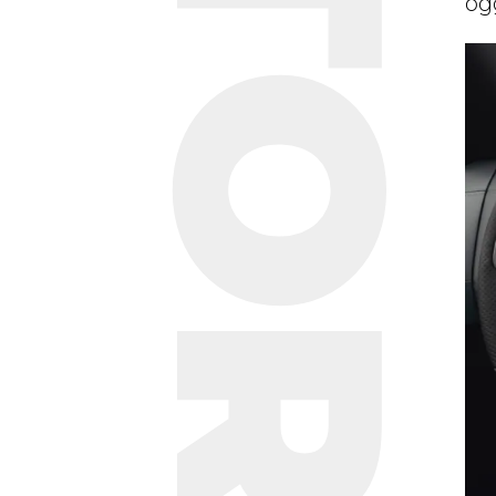
STORIE
og