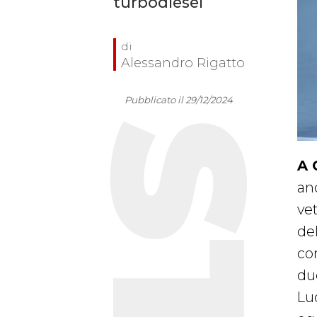
turbodiesel
Alessandro Rigatto
Pubblicato il 29/12/2024
A 
anc
ve
del
co
du
Lu