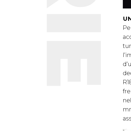
UN
Pe
ac
tu
l’
d’u
de
R1
fr
ne
mm
as