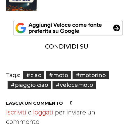
CONDIVIDI SU
#ciao
#moto
#motorino
Tags:
#piaggio ciao
#velocemoto
LASCIA UN COMMENTO
Iscriviti
o
loggati
per inviare un
commento