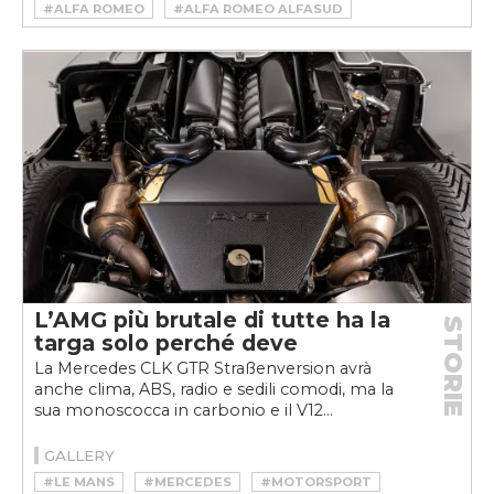
#ALFA ROMEO
#ALFA ROMEO ALFASUD
#ALFA ROMEO ALFASUD GTA
L’AMG più brutale di tutte ha la
STORIE
targa solo perché deve
La Mercedes CLK GTR Straßenversion avrà
anche clima, ABS, radio e sedili comodi, ma la
sua monoscocca in carbonio e il V12...
GALLERY
#LE MANS
#MERCEDES
#MOTORSPORT