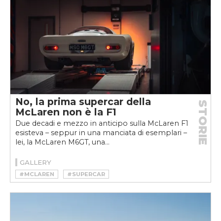
No, la prima supercar della
STORIE
McLaren non è la F1
Due decadi e mezzo in anticipo sulla McLaren F1
esisteva – seppur in una manciata di esemplari –
lei, la McLaren M6GT, una...
GALLERY
#MCLAREN
#SUPERCAR