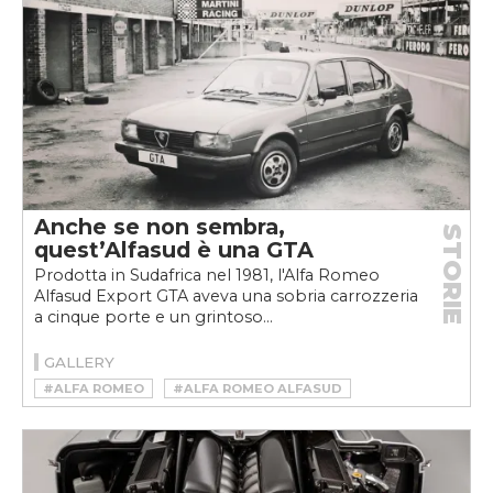
Anche se non sembra,
STORIE
quest’Alfasud è una GTA
Prodotta in Sudafrica nel 1981, l'Alfa Romeo
Alfasud Export GTA aveva una sobria carrozzeria
a cinque porte e un grintoso...
GALLERY
#ALFA ROMEO
#ALFA ROMEO ALFASUD
#ALFA ROMEO ALFASUD GTA