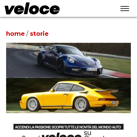
home
/
storie