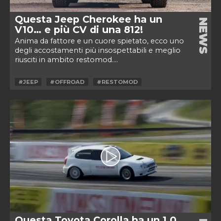
Questa Jeep Cherokee ha un
NEWS
V10… e più CV di una 812!
Anima da fattore e un cuore spietato, ecco uno
degli accostamenti più insospettabili e meglio
riusciti in ambito restomod....
#JEEP
#OFFROAD
#RESTOMOD
Questa Toyota Corolla ha un 1.0