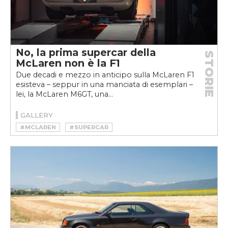
No, la prima supercar della
STORIE
McLaren non è la F1
Due decadi e mezzo in anticipo sulla McLaren F1
esisteva – seppur in una manciata di esemplari –
lei, la McLaren M6GT, una...
GALLERY
#MCLAREN
#SUPERCAR