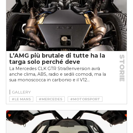
L’AMG più brutale di tutte ha la
STORIE
targa solo perché deve
La Mercedes CLK GTR Straßenversion avrà
anche clima, ABS, radio e sedili comodi, ma la
sua monoscocca in carbonio e il V12...
GALLERY
#LE MANS
#MERCEDES
#MOTORSPORT