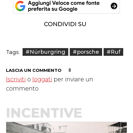
CONDIVIDI SU
#Nürburgring
#porsche
#Ruf
Tags:
LASCIA UN COMMENTO
Iscriviti
o
loggati
per inviare un
commento
INCENTIVE