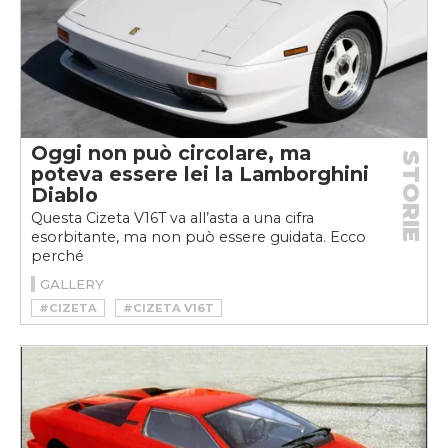
Oggi non può circolare, ma
STORIE
poteva essere lei la Lamborghini
Diablo
Questa Cizeta V16T va all’asta a una cifra
esorbitante, ma non può essere guidata. Ecco
perché
GALLERY
#CIZETA
#CIZETA V16T
#CIZETA-MORODER V16T