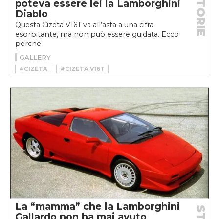
STORIE
poteva essere lei la Lamborghini
Diablo
Questa Cizeta V16T va all’asta a una cifra
esorbitante, ma non può essere guidata. Ecco
perché
GALLERY
#CIZETA
#CIZETA V16T
#CIZETA-MORODER V16T
La “mamma” che la Lamborghini
Gallardo non ha mai avuto