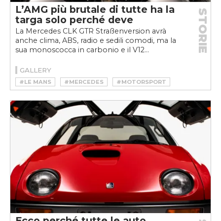
L’AMG più brutale di tutte ha la
STORIE
targa solo perché deve
La Mercedes CLK GTR Straßenversion avrà
anche clima, ABS, radio e sedili comodi, ma la
sua monoscocca in carbonio e il V12...
GALLERY
#LE MANS
#MERCEDES
#MOTORSPORT
Ecco perché tutte le auto