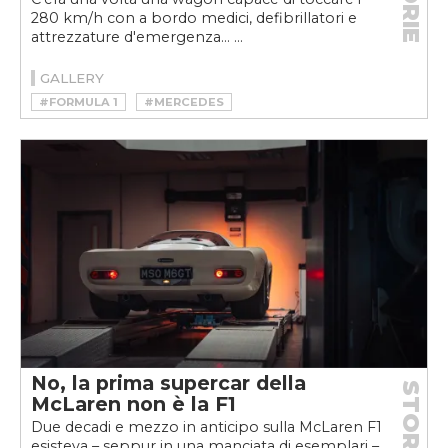
280 km/h con a bordo medici, defibrillatori e
attrezzature d'emergenza... ...
GALLERY
#FORMULA 1
#MERCEDES
#MOTORSPORT
No, la prima supercar della
STORIE
McLaren non è la F1
Due decadi e mezzo in anticipo sulla McLaren F1
esisteva – seppur in una manciata di esemplari –