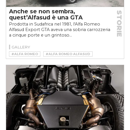
Anche se non sembra,
STORIE
quest’Alfasud è una GTA
Prodotta in Sudafrica nel 1981, l'Alfa Romeo
Alfasud Export GTA aveva una sobria carrozzeria
a cinque porte e un grintoso...
GALLERY
#ALFA ROMEO
#ALFA ROMEO ALFASUD
#ALFA ROMEO ALFASUD GTA