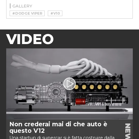
GALLERY
#DODGE VIPER
#V10
VIDEO
Non crederai mai di che auto è
NEWS
questo V12
Una startup di supercar si è fatta costruire dalla