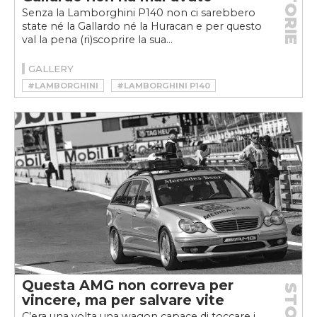
STORIE
Senza la Lamborghini P140 non ci sarebbero
state né la Gallardo né la Huracan e per questo
val la pena (ri)scoprire la sua...
GALLERY
#LAMBORGHINI
#LAMBORGHINI P140
Questa AMG non correva per
STORIE
vincere, ma per salvare vite
C’era una volta una wagon capace di toccare i