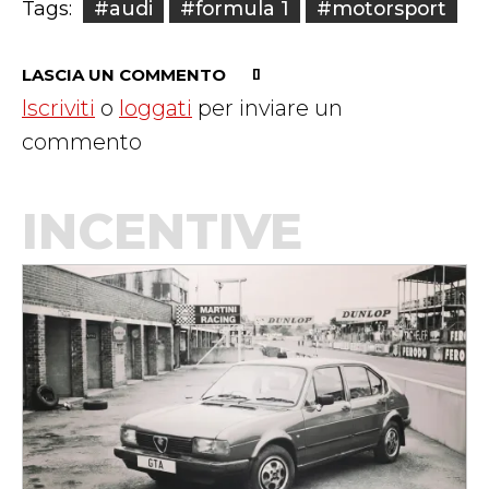
#audi
#formula 1
#motorsport
Tags:
LASCIA UN COMMENTO
Iscriviti
o
loggati
per inviare un
commento
INCENTIVE