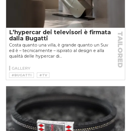
L’hypercar dei televisori è firmata
TAILORED
dalla Bugatti
Costa quanto una villa, è grande quanto un Suv
ed è – tecnicamente – ispirato al design e alla
qualità delle hypercar di...
GALLERY
#BUGATTI
#TV