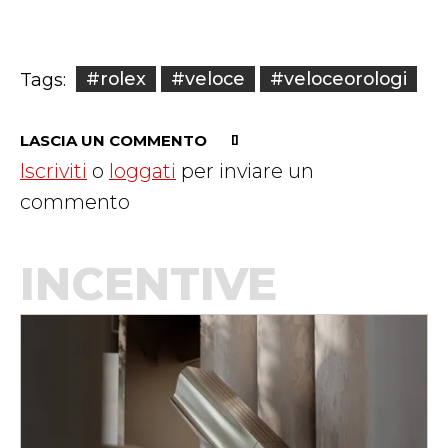
#rolex
#veloce
#veloceorologi
Tags:
LASCIA UN COMMENTO
Iscriviti
o
loggati
per inviare un
commento
INCENTIVE