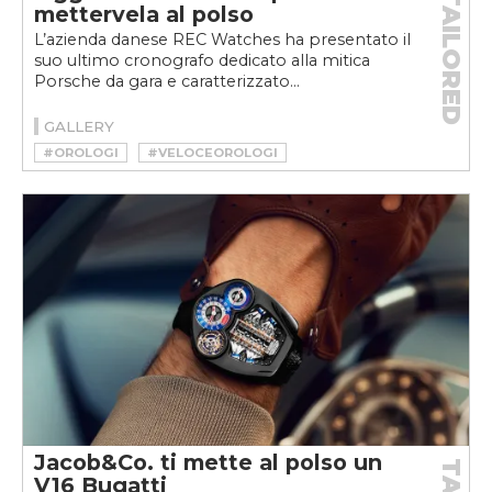
TAILORED
mettervela al polso
L’azienda danese REC Watches ha presentato il
suo ultimo cronografo dedicato alla mitica
Porsche da gara e caratterizzato...
GALLERY
#OROLOGI
#VELOCEOROLOGI
Jacob&Co. ti mette al polso un
V16 Bugatti