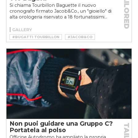
TAILORED
Si chiama Tourbillon Baguette il nuovo
cronografo firmato Jacob&Co., un "gioiello" di
alta orologeria riservato a 18 fortunatissimi...
GALLERY
#BUGATTI TOURBILLON
#JACOB&CO
#JACOB&CO TOURBILLON BAGUETTE
Non puoi guidare una Gruppo C?
Portatela al polso
Officine Autodromo ha ampliato la propria