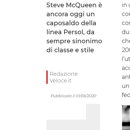
Steve McQueen è
in
ancora oggi un
con
caposaldo della
co
linea Persol, da
du
sempre sinonimo
ch
di classe e stile
200
l’u
ac
Redazione
an
Veloce.it
un
fed
Pubblicato il 01/06/2020