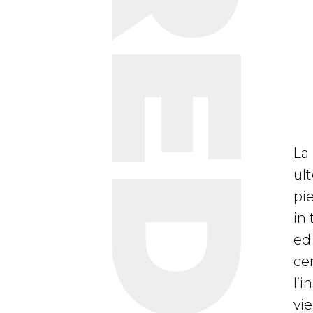
La
ult
pi
in
ed 
ce
l’
vi