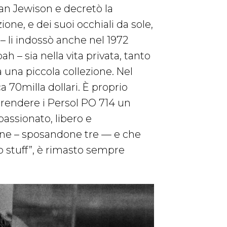
an Jewison e decretò la
one, e dei suoi occhiali da sole,
 – li indossò anche nel 1972
 – sia nella vita privata, tanto
 una piccola collezione. Nel
a 70milla dollari. È proprio
 a rendere i Persol PO 714 un
assionato, libero e
ne – sposandone tre — e che
ro stuff”, è rimasto sempre