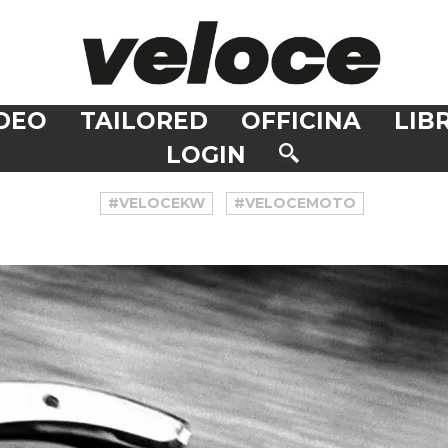
DEO
TAILORED
OFFICINA
LIBR
LOGIN
#VELOCEKW
#VELOCEMOTO