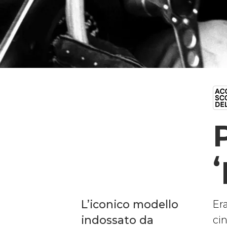
L’iconico modello
Er
indossato da
ci