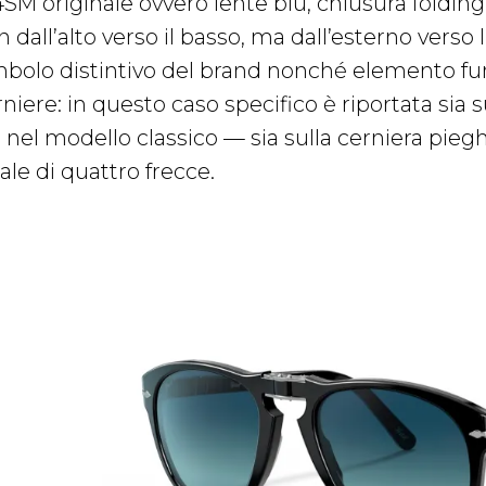
SM originale ovvero lente blu, chiusura folding 
n dall’alto verso il basso, ma dall’esterno vers
mbolo distintivo del brand nonché elemento fu
niere: in questo caso specifico è riportata sia 
à nel modello classico — sia sulla cerniera pieg
ale di quattro frecce.