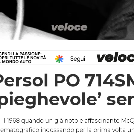
Persol PO 714SM
‘pieghevole’ s
a il 1968 quando un già noto e affascinante M
nematografico indossando per la prima volta un