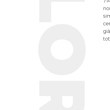
TAILORED
714
no
si
cer
gi
tot