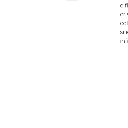
e 
cri
col
sil
inf