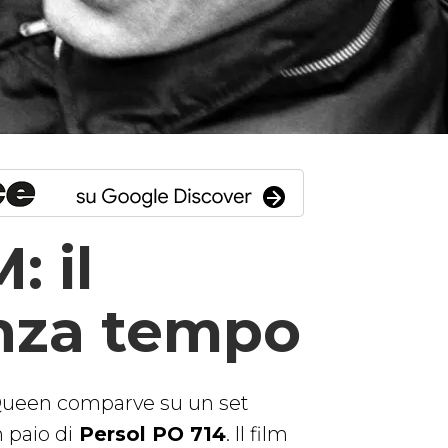
: il
enza tempo
cQueen comparve su un set
 paio di
Persol PO 714
. Il film