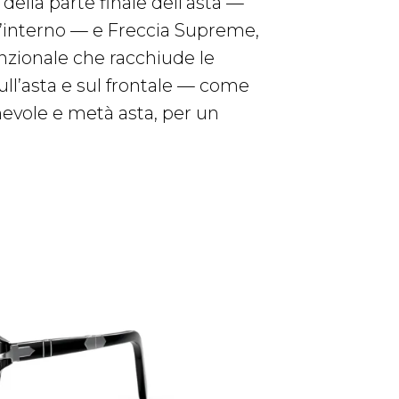
della parte finale dell’asta —
o l’interno — e Freccia Supreme,
nzionale che racchiude le
sull’asta e sul frontale — come
hevole e metà asta, per un