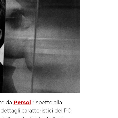
ato da
Persol
rispetto alla
dettagli caratteristici del PO