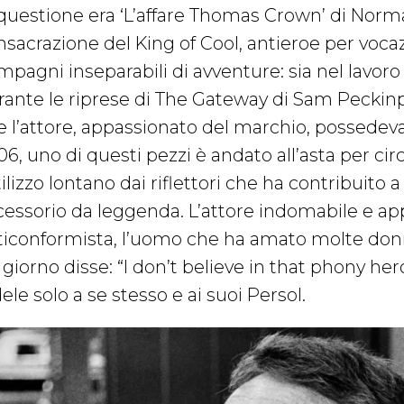
 questione era ‘L’affare Thomas Crown’ di Norm
sacrazione del King of Cool, antieroe per vocazi
mpagni inseparabili di avventure: sia nel lavoro
rante le riprese di The Gateway di Sam Peckinpah
e l’attore, appassionato del marchio, possedeva
6, uno di questi pezzi è andato all’asta per circ
tilizzo lontano dai riflettori che ha contribuito
cessorio da leggenda. L’attore indomabile e app
ticonformista, l’uomo che ha amato molte don
 giorno disse: “I don’t believe in that phony he
ele solo a se stesso e ai suoi Persol.