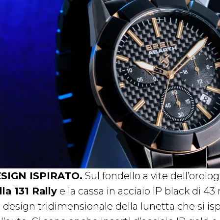
SIGN ISPIRATO.
Sul fondello a vite dell’orolo
lla 131 Rally
e la cassa in acciaio IP black di 
 design tridimensionale della lunetta che si ispi