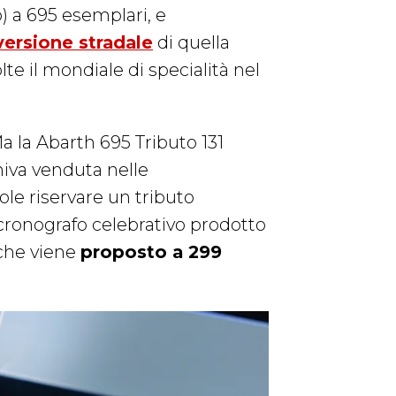
o) a 695 esemplari, e
versione stradale
di quella
lte il mondiale di specialità nel
a la Abarth 695 Tributo 131
niva venduta nelle
uole riservare un tributo
l cronografo celebrativo prodotto
 che viene
proposto a 299