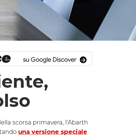
iente,
olso
ella scorsa primavera, l’Abarth
entando
una versione speciale