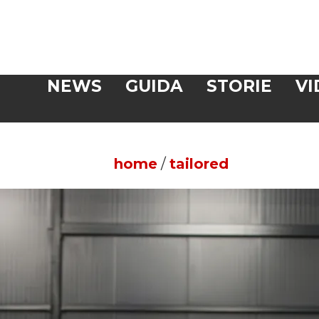
Veloce
NEWS
GUIDA
STORIE
VI
CERCA
home
/
tailored