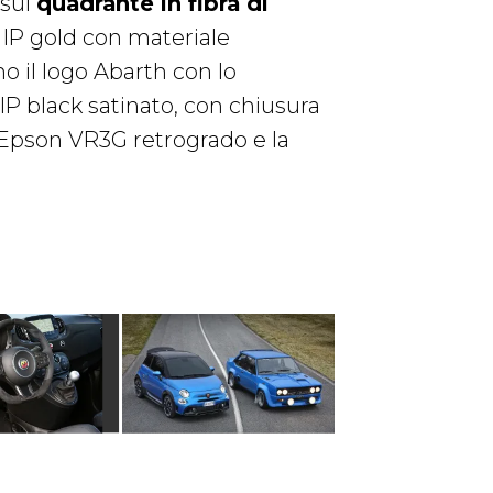
 sul
quadrante in fibra di
n IP gold con materiale
o il logo Abarth con lo
o IP black satinato, con chiusura
un Epson VR3G retrogrado e la