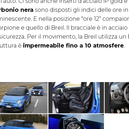
l’auto. Ci sono anche inserti d’acciaio IP gold e
rbonio nera
sono disposti gli indici delle ore i
minescente. E nella posizione “ore 12” compaion
rpione e quello di Breil. Il bracciale è in acciai
 sicurezza. Per il movimento, la Breil utilizza 
ruttura è
impermeabile fino a 10 atmosfere
.