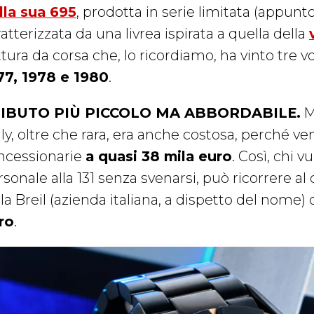
lla sua 695
, prodotta in serie limitata (appunt
atterizzata da una livrea ispirata a quella della
tura da corsa che, lo ricordiamo, ha vinto tre vo
77, 1978 e 1980
.
IBUTO PIÙ PICCOLO MA ABBORDABILE.
M
ly, oltre che rara, era anche costosa, perché ve
ncessionarie
a quasi 38 mila euro
. Così, chi v
rsonale alla 131 senza svenarsi, può ricorrere a
la Breil (azienda italiana, a dispetto del nome)
ro
.