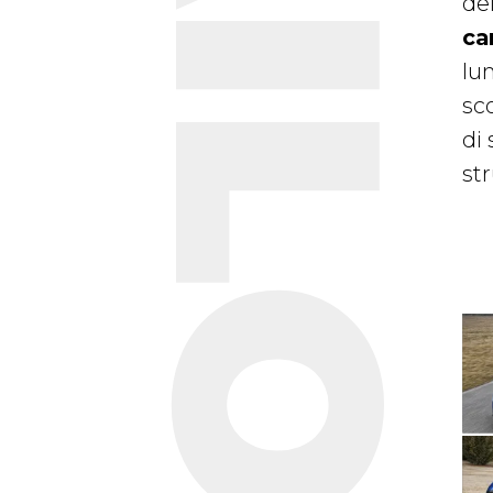
TAILORED
del
ca
lu
sco
di
st