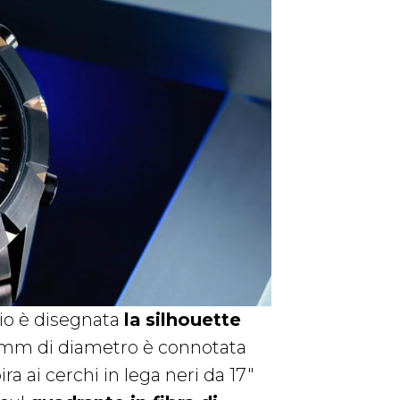
gio è disegnata
la silhouette
43 mm di diametro è connotata
ra ai cerchi in lega neri da 17″