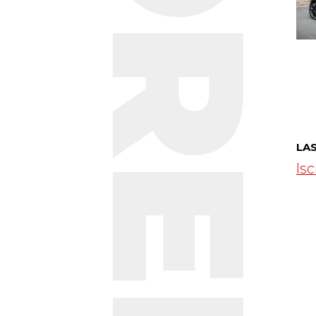
LA
Isc