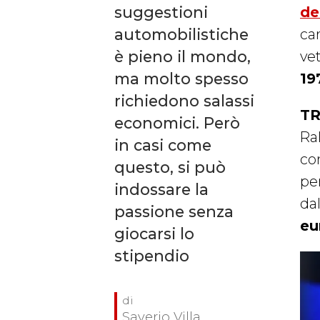
suggestioni
de
automobilistiche
car
è pieno il mondo,
vet
ma molto spesso
19
richiedono salassi
TR
economici. Però
Ral
in casi come
co
questo, si può
pe
indossare la
dal
passione senza
eu
giocarsi lo
stipendio
Saverio Villa