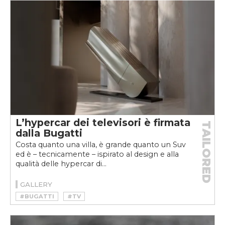
L’hypercar dei televisori è firmata
TAILORED
dalla Bugatti
Costa quanto una villa, è grande quanto un Suv
ed è – tecnicamente – ispirato al design e alla
qualità delle hypercar di...
GALLERY
#BUGATTI
#TV