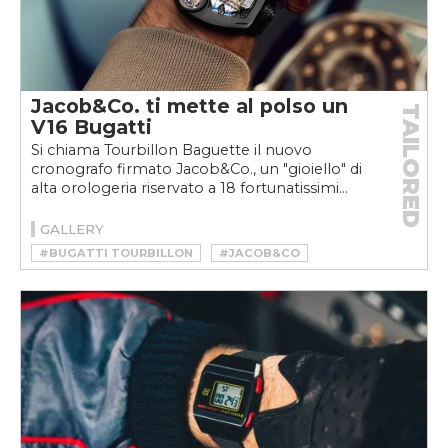
Jacob&Co. ti mette al polso un
TAILORED
V16 Bugatti
Si chiama Tourbillon Baguette il nuovo
cronografo firmato Jacob&Co., un "gioiello" di
alta orologeria riservato a 18 fortunatissimi...
GALLERY
#BUGATTI TOURBILLON
#JACOB&CO
#JACOB&CO TOURBILLON BAGUETTE