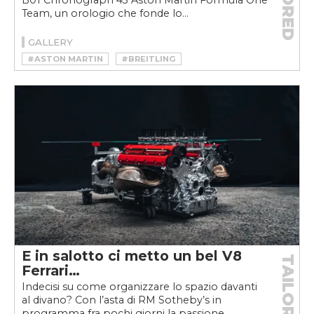
Team, un orologio che fonde lo...
GALLERY
#ASTON MARTIN
#BREITLING
#BREITLING NAVITIMER
E in salotto ci metto un bel V8
TAILORED
Ferrari…
Indecisi su come organizzare lo spazio davanti
al divano? Con l’asta di RM Sotheby’s in
programma fra pochi giorni la passione...