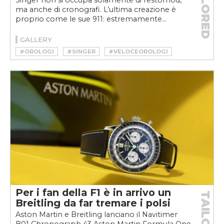
TAILORED
Singer non si occupa solamente di restomod,
ma anche di cronografi. L’ultima creazione è
proprio come le sue 911: estremamente...
GALLERY
#OROLOGI
#SINGER
#VELOCEOROLOGI
Per i fan della F1 è in arrivo un
TAILORED
Breitling da far tremare i polsi
Aston Martin e Breitling lanciano il Navitimer
B01 Chronograph 43 Aston Martin Formula One