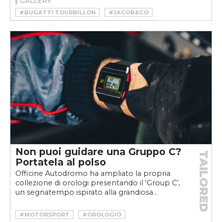
GALLERY
#BUGATTI TOURBILLON
#JACOB&CO
#JACOB&CO TOURBILLON BAGUETTE
Non puoi guidare una Gruppo C?
TAILORED
Portatela al polso
Officine Autodromo ha ampliato la propria
collezione di orologi presentando il ‘Group C’,
un segnatempo ispirato alla grandiosa...
#MOTORSPORT
#OROLOGIO