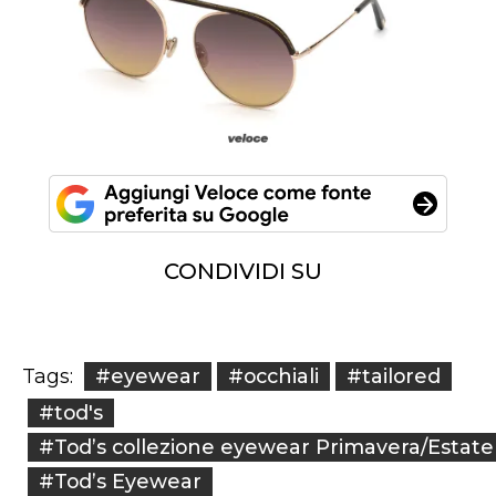
CONDIVIDI SU
#eyewear
#occhiali
#tailored
Tags:
#tod's
#Tod’s collezione eyewear Primavera/Estate
#Tod’s Eyewear