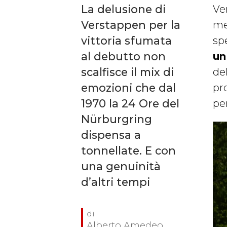
La delusione di
Ven
Verstappen per la
me
vittoria sfumata
spe
al debutto non
un
scalfisce il mix di
del
emozioni che dal
pro
1970 la 24 Ore del
per
Nürburgring
dispensa a
tonnellate. E con
una genuinità
d’altri tempi
Alberto Amedeo