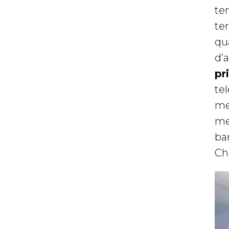
te
ter
qu
d’
pr
tel
me
me
ba
Ch