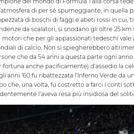
mpione del mondo di Formula 1 alla corsa tede
’atmosfera di per sé spumeggiante, in quella por
pezzata di boschi di faggi e abeti rossi in cui, tra
ndenze da scalatori, si snodano gli oltre 25 km
 motori che per gli appassionati tedeschi vale a
diali di calcio. Non si spiegherebbero altriment
rsone che da 54 anni a questa parte ogni ann
r fortuna anche pacificamente) d’assedio la ce
li anni ‘60 fu ribattezzata l’Inferno Verde da u
o che, una volta, fu costretto a farci i conti s
identemente l’aveva resa più insidiosa del solit