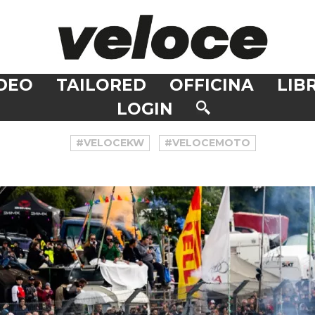
DEO
TAILORED
OFFICINA
LIBR
LOGIN
#VELOCEKW
#VELOCEMOTO