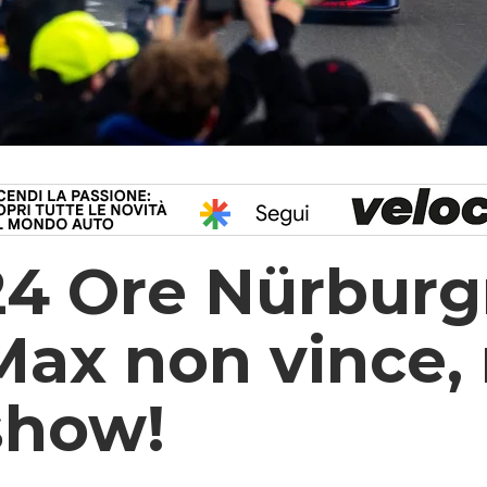
24 Ore Nürburg
Max non vince,
show!