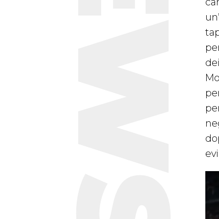
NEWS
ca
un
tap
pe
dei
Mon
pe
pe
neg
dop
ev