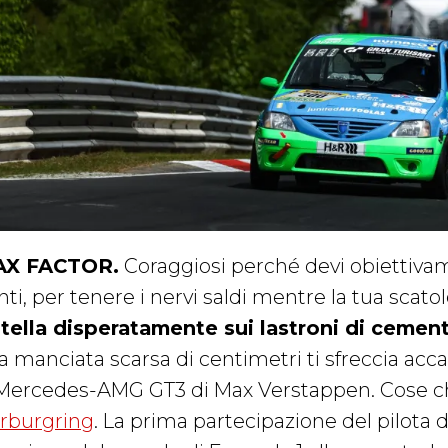
X FACTOR.
Coraggiosi perché devi obiettivam
ti, per tenere i nervi saldi mentre la tua scatol
ltella disperatamente sui lastroni di cemen
a manciata scarsa di centimetri ti sfreccia acca
 Mercedes-AMG GT3 di Max Verstappen. Cose ch
rburgring
. La prima partecipazione del pilota d