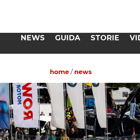
Veloce
NEWS
GUIDA
STORIE
VI
CERCA
home
/
news