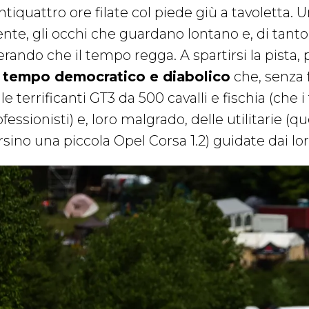
tiquattro ore filate col piede giù a tavoletta. 
nte, gli occhi che guardano lontano e, di tanto 
rando che il tempo regga. A spartirsi la pista, p
 tempo democratico e diabolico
che, senza f
le terrificanti GT3 da 500 cavalli e fischia (che 
fessionisti) e, loro malgrado, delle utilitarie (q
sino una piccola Opel Corsa 1.2) guidate dai lor