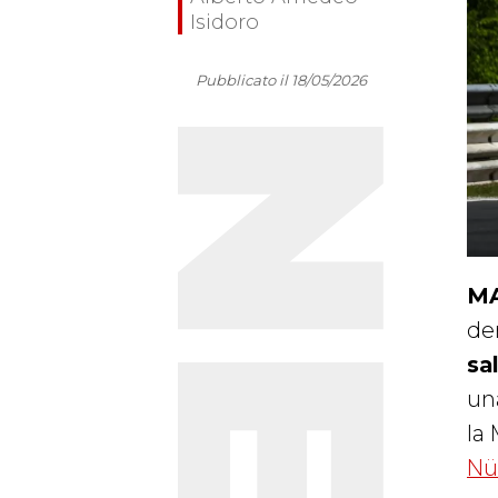
Isidoro
Pubblicato il 18/05/2026
MA
den
sa
un
la
Nü