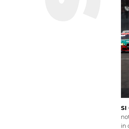
SI
no
in 