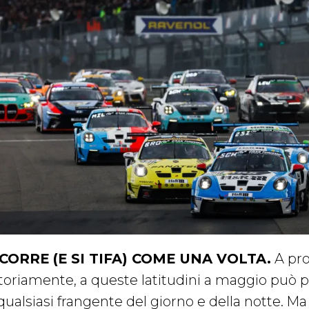
 CORRE (E SI TIFA) COME UNA VOLTA.
A pro
toriamente, a queste latitudini a maggio può p
qualsiasi frangente del giorno e della notte. Ma 