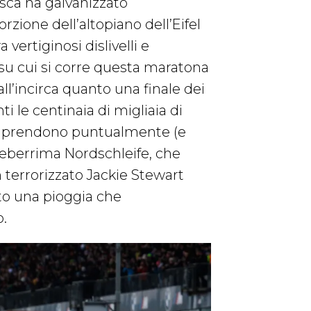
sca ha galvanizzato
zione dell’altopiano dell’Eifel
 vertiginosi dislivelli e
 su cui si corre questa maratona
ll’incirca quanto una finale dei
i le centinaia di migliaia di
o prendono puntualmente (e
leberrima Nordschleife, che
n terrorizzato Jackie Stewart
otto una pioggia che
o.