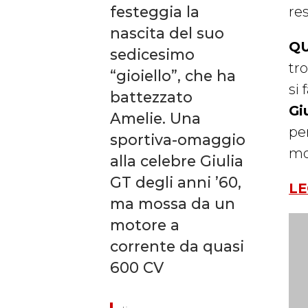
festeggia la
re
nascita del suo
QU
sedicesimo
tro
“gioiello”, che ha
si 
battezzato
Gi
Amelie. Una
per
sportiva-omaggio
mo
alla celebre Giulia
GT degli anni ’60,
LE
ma mossa da un
motore a
corrente da quasi
600 CV