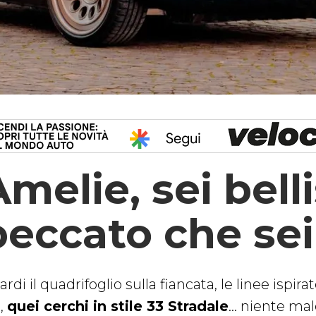
Amelie, sei bell
peccato che sei 
rdi il quadrifoglio sulla fiancata, le linee ispira
0,
quei cerchi in stile 33 Stradale
… niente mal