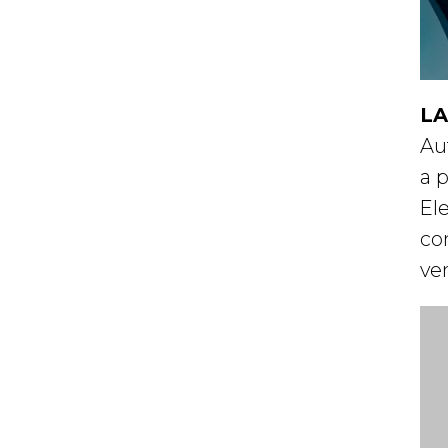
LA
Au
a 
El
co
ven