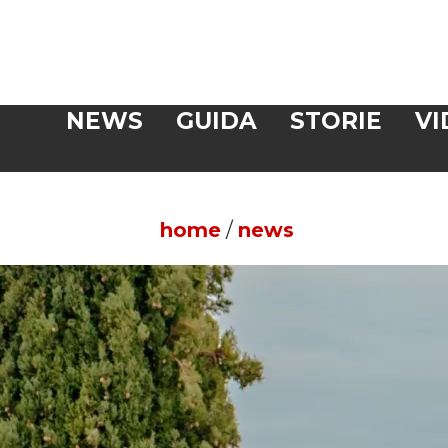
Veloce
NEWS
GUIDA
STORIE
VI
CERCA
home
/
news