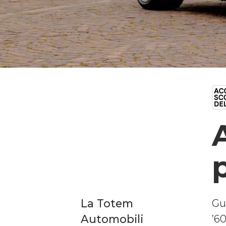
La Totem
Gua
Automobili
’6