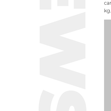
NEWS
car
kg.