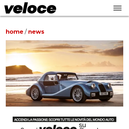
home
/
news