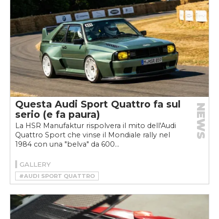
Questa Audi Sport Quattro fa sul
NEWS
serio (e fa paura)
La HSR Manufaktur rispolvera il mito dell'Audi
Quattro Sport che vinse il Mondiale rally nel
1984 con una "belva" da 600...
GALLERY
#AUDI SPORT QUATTRO
#HSR MANUFAKTUR
#RESTOMOD