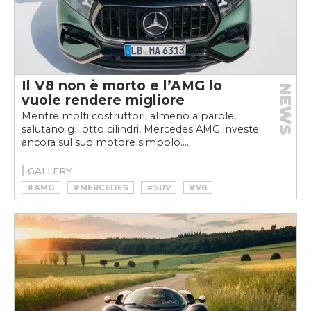
Il V8 non è morto e l’AMG lo
NEWS
vuole rendere migliore
Mentre molti costruttori, almeno a parole,
salutano gli otto cilindri, Mercedes AMG investe
ancora sul suo motore simbolo....
GALLERY
#AMG
#MERCEDES
#SUV
#V8