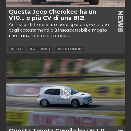
Questa Jeep Cherokee ha un
NEWS
V10… e più CV di una 812!
Anima da fattore e un cuore spietato, ecco uno
degli accostamenti più insospettabili e meglio
riusciti in ambito restomod....
#JEEP
#OFFROAD
#RESTOMOD
Questa Toyota Corolla ha un 1.0