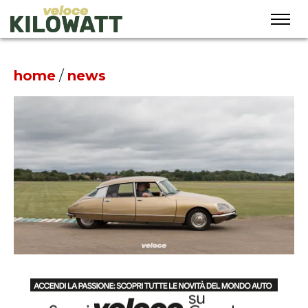
home
/
news