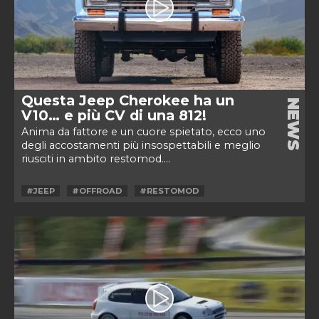
Questa Jeep Cherokee ha un
NEWS
V10… e più CV di una 812!
Anima da fattore e un cuore spietato, ecco uno
degli accostamenti più insospettabili e meglio
riusciti in ambito restomod....
#JEEP
#OFFROAD
#RESTOMOD