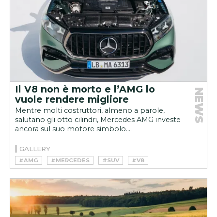
Il V8 non è morto e l’AMG lo
NEWS
vuole rendere migliore
Mentre molti costruttori, almeno a parole,
salutano gli otto cilindri, Mercedes AMG investe
ancora sul suo motore simbolo....
GALLERY
#AMG
#MERCEDES
#SUV
#V8