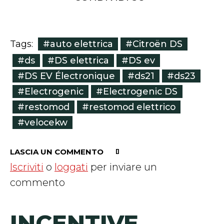
#auto elettrica
#Citroën DS
Tags:
#ds
#DS elettrica
#DS ev
#DS EV Électronique
#ds21
#ds23
#Electrogenic
#Electrogenic DS
#restomod
#restomod elettrico
#velocekw
LASCIA UN COMMENTO
Iscriviti
o
loggati
per inviare un
commento
INCENTIVE