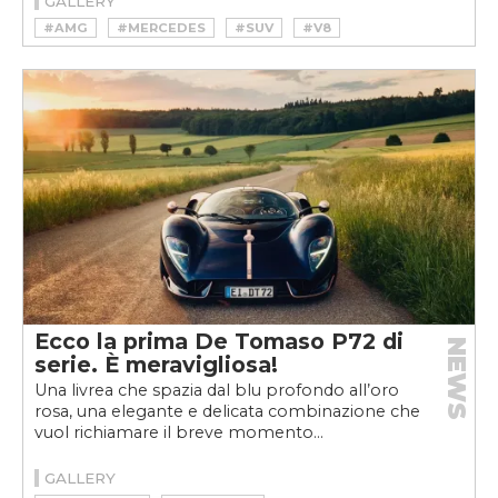
GALLERY
#AMG
#MERCEDES
#SUV
#V8
Ecco la prima De Tomaso P72 di
NEWS
serie. È meravigliosa!
Una livrea che spazia dal blu profondo all’oro
rosa, una elegante e delicata combinazione che
vuol richiamare il breve momento...
GALLERY