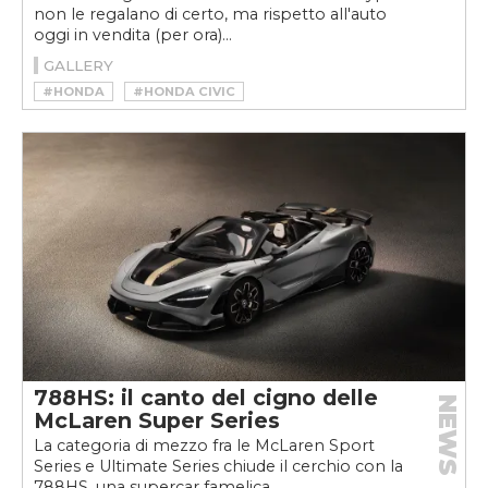
non le regalano di certo, ma rispetto all'auto
oggi in vendita (per ora)...
GALLERY
#HONDA
#HONDA CIVIC
#HONDA CIVIC TYPE R
788HS: il canto del cigno delle
NEWS
McLaren Super Series
La categoria di mezzo fra le McLaren Sport
Series e Ultimate Series chiude il cerchio con la
788HS, una supercar famelica...