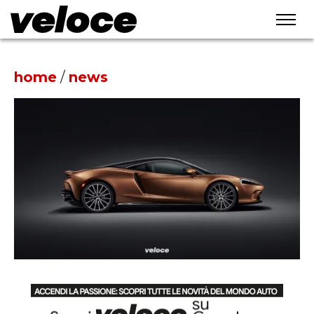
home
/
news