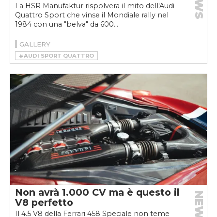
NEWS
La HSR Manufaktur rispolvera il mito dell'Audi
Quattro Sport che vinse il Mondiale rally nel
1984 con una "belva" da 600...
GALLERY
#AUDI SPORT QUATTRO
#HSR MANUFAKTUR
#RESTOMOD
Non avrà 1.000 CV ma è questo il
NEWS
V8 perfetto
Il 4.5 V8 della Ferrari 458 Speciale non teme