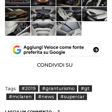
CONDIVIDI SU
#2019
#granturismo
#gt
Tags:
#mclaren
#news
#supercar
LASCIA UN COMMENTO