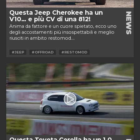
Questa Jeep Cherokee ha un
NEWS
V10… e più CV di una 812!
Anima da fattore e un cuore spietato, ecco uno
degli accostamenti più insospettabili e meglio
riusciti in ambito restomod....
#JEEP
#OFFROAD
#RESTOMOD
Questa Toyota Corolla ha un 1.0