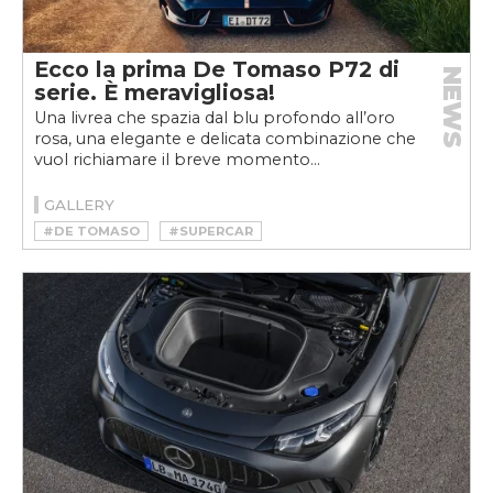
Ecco la prima De Tomaso P72 di
NEWS
serie. È meravigliosa!
Una livrea che spazia dal blu profondo all’oro
rosa, una elegante e delicata combinazione che
vuol richiamare il breve momento...
GALLERY
#DE TOMASO
#SUPERCAR