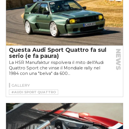
Questa Audi Sport Quattro fa sul
NEWS
serio (e fa paura)
La HSR Manufaktur rispolvera il mito dell'Audi
Quattro Sport che vinse il Mondiale rally nel
1984 con una "belva" da 600...
GALLERY
#AUDI SPORT QUATTRO
#HSR MANUFAKTUR
#RESTOMOD