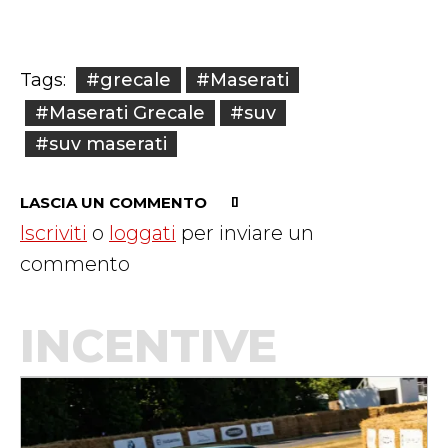
#grecale
#Maserati
Tags:
#Maserati Grecale
#suv
#suv maserati
LASCIA UN COMMENTO
Iscriviti
o
loggati
per inviare un
commento
INCENTIVE