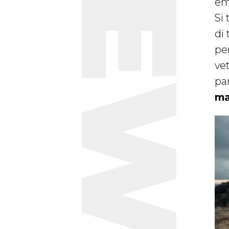
NEWS
emi
Si 
di
pe
ve
pa
ma