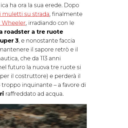
ca ha ora la sua erede. Dopo
i muletti su strada
, finalmente
3 Wheeler
, irradiando con le
ma roadster a tre ruote
uper
3
, e nonostante faccia
antenere il sapore retrò e il
autica, che da 113 anni
el futuro la nuova tre ruote si
er il costruttore) e perderà il
– troppo inquinante – a favore di
ri
raffreddato ad acqua.