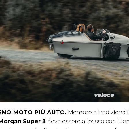
NO MOTO PIÙ AUTO.
Memore e tradizionalist
Morgan Super 3
deve essere al passo con i te