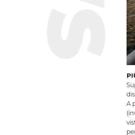
PI
Su
di
A 
(in
vis
pe