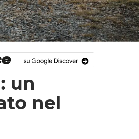
: un
ato nel