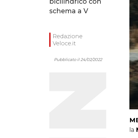
bicilindrico con
schema a V
Redazione
Veloce.it
Pubblicato il 24/02/2022
ME
la