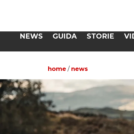
Veloce
NEWS
GUIDA
STORIE
VI
CERCA
home
/
news