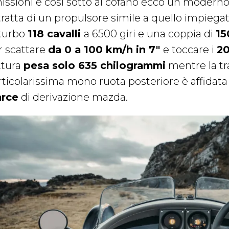
ssioni e così sotto al cofano ecco un moderno 1.
tratta di un propulsore simile a quello impiegat
 turbo
118 cavalli
a 6500 giri e una coppia di
1
r scattare
da 0 a 100 km/h in 7″
e toccare i
2
ttura
pesa solo 635 chilogrammi
mentre la tr
rticolarissima mono ruota posteriore è affidata
rce
di derivazione mazda.