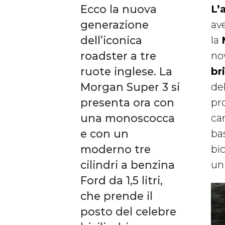
Ecco la nuova
L’
generazione
av
dell’iconica
la
roadster a tre
no
ruote inglese. La
br
Morgan Super 3 si
de
presenta ora con
pr
una monoscocca
ca
e con un
ba
moderno tre
bic
cilindri a benzina
un
Ford da 1,5 litri,
che prende il
posto del celebre