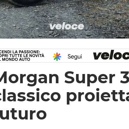
Morgan Super 3
classico proiett
futuro