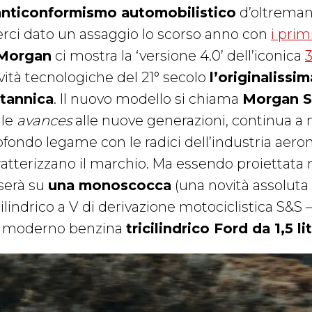
anticonformismo automobilistico
d’oltremani
erci dato un assaggio lo scorso anno con
i prim
Morgan
ci mostra la ‘versione 4.0’ dell’iconica
vità tecnologiche del 21° secolo
l’originalissi
itannica
. Il nuovo modello si chiama
Morgan S
lle
avances
alle nuove generazioni, continua a m
ofondo legame con le radici dell’industria aeron
ratterizzano il marchio. Ma essendo proiettata n
serà su
una monoscocca
(una novità assoluta p
ilindrico a V di derivazione motociclistica S&S 
 moderno benzina
tricilindrico Ford da 1,5 lit