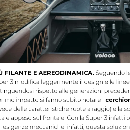
Ù FILANTE E AEREODINAMICA.
Seguendo le 
per 3 modifica leggermente il design e le linee
stinguendosi rispetto alle generazioni precede
primo impatto si fanno subito notare i
cerchion
vece delle caratteristiche ruote a raggio) e la s
ta e appeso sul frontale. Con la Super 3 infatti o
r esigenze meccaniche; infatti, questa soluzione