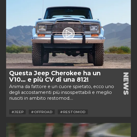
Questa Jeep Cherokee ha un
NEWS
V10… e più CV di una 812!
Anima da fattore e un cuore spietato, ecco uno
degli accostamenti più insospettabili e meglio
riusciti in ambito restomod....
#JEEP
#OFFROAD
#RESTOMOD