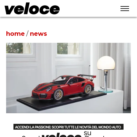
home
/
news