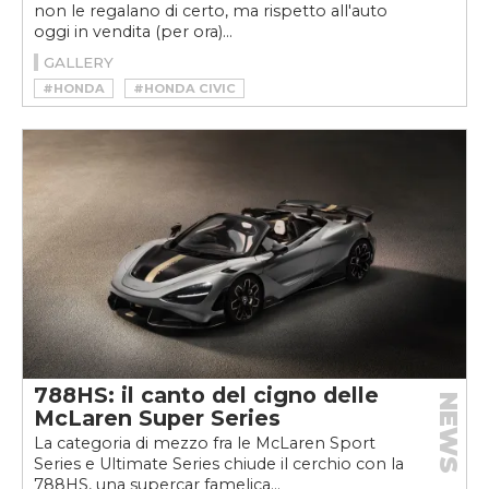
non le regalano di certo, ma rispetto all'auto
oggi in vendita (per ora)...
GALLERY
#HONDA
#HONDA CIVIC
#HONDA CIVIC TYPE R
788HS: il canto del cigno delle
NEWS
McLaren Super Series
La categoria di mezzo fra le McLaren Sport
Series e Ultimate Series chiude il cerchio con la
788HS, una supercar famelica...