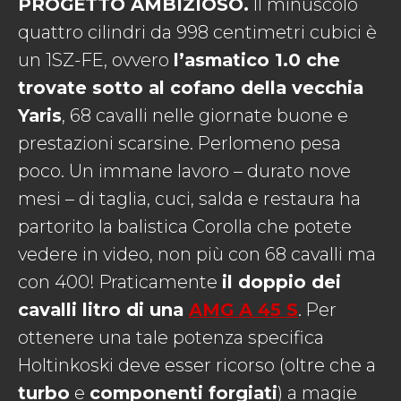
PROGETTO AMBIZIOSO.
Il minuscolo
quattro cilindri da 998 centimetri cubici è
un 1SZ-FE, ovvero
l’asmatico 1.0 che
trovate sotto al cofano della vecchia
Yaris
, 68 cavalli nelle giornate buone e
prestazioni scarsine. Perlomeno pesa
poco. Un immane lavoro – durato nove
mesi – di taglia, cuci, salda e restaura ha
partorito la balistica Corolla che potete
vedere in video, non più con 68 cavalli ma
con 400! Praticamente
il doppio dei
cavalli litro di una
AMG A 45 S
. Per
ottenere una tale potenza specifica
Holtinkoski deve esser ricorso (oltre che a
turbo
e
componenti forgiati
) a magie