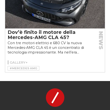
Dov’è finito il motore della
NEWS
Mercedes-AMG CLA 45?
Con tre motori elettrici e 680 CV la nuova
Mercedes-AMG CLA 45 è un concentrato di
tecnologia impressionante. Ma nell’era...
GALLERY+
#MERCEDES AMG
#MERCEDES-AMG CLA 45 4MATIC+