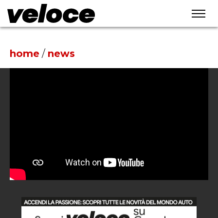
home
/
news