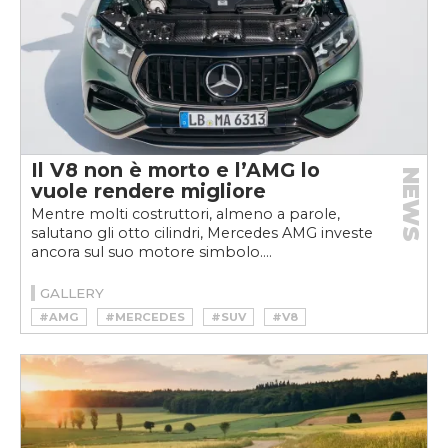
Il V8 non è morto e l’AMG lo
NEWS
vuole rendere migliore
Mentre molti costruttori, almeno a parole,
salutano gli otto cilindri, Mercedes AMG investe
ancora sul suo motore simbolo....
GALLERY
#AMG
#MERCEDES
#SUV
#V8