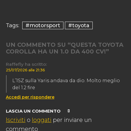
#motorsport
#toyota
Tags:
UN COMMENTO SU “QUESTA TOYOTA
COROLLA HA UN 1.0 DA 400 CV!”
Raffefly
ha scritto:
25/07/2026 alle 21:36
L’1SZ sulla Yaris andava da dio. Molto meglio
del 1.2 fire
Accedi per rispondere
LASCIA UN COMMENTO
Iscriviti
o
loggati
per inviare un
commento