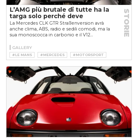
L’AMG più brutale di tutte ha la
STORIE
targa solo perché deve
La Mercedes CLK GTR Straßenversion avrà
anche clima, ABS, radio e sedili comodi, ma la
sua monoscocca in carbonio e il V12...
GALLERY
#LE MANS
#MERCEDES
#MOTORSPORT