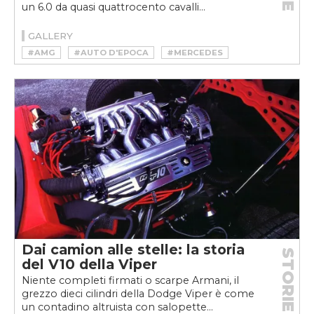
un 6.0 da quasi quattrocento cavalli...
GALLERY
#AMG
#AUTO D'EPOCA
#MERCEDES
#YOUNGTIMER
Dai camion alle stelle: la storia
STORIE
del V10 della Viper
Niente completi firmati o scarpe Armani, il
grezzo dieci cilindri della Dodge Viper è come
un contadino altruista con salopette...