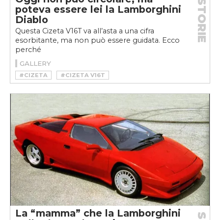
STORIE
poteva essere lei la Lamborghini
Diablo
Questa Cizeta V16T va all’asta a una cifra
esorbitante, ma non può essere guidata. Ecco
perché
GALLERY
#CIZETA
#CIZETA V16T
#CIZETA-MORODER V16T
La “mamma” che la Lamborghini