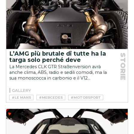
L’AMG più brutale di tutte ha la
STORIE
targa solo perché deve
La Mercedes CLK GTR Straßenversion avrà
anche clima, ABS, radio e sedili comodi, ma la
sua monoscocca in carbonio e il V12...
GALLERY
#LE MANS
#MERCEDES
#MOTORSPORT