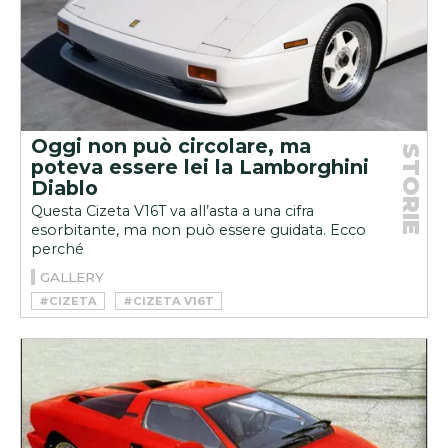
Oggi non può circolare, ma
STORIE
poteva essere lei la Lamborghini
Diablo
Questa Cizeta V16T va all’asta a una cifra
esorbitante, ma non può essere guidata. Ecco
perché
GALLERY
#CIZETA
#CIZETA V16T
#CIZETA-MORODER V16T