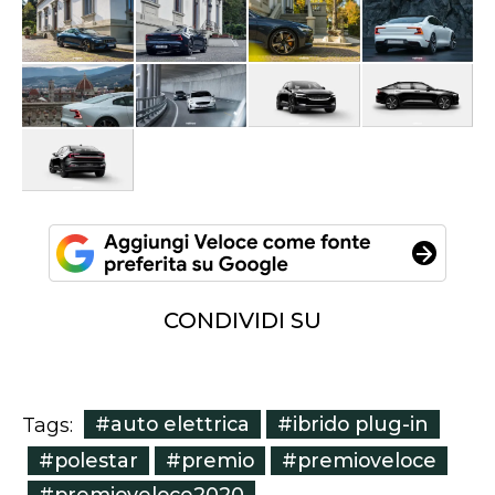
CONDIVIDI SU
#auto elettrica
#ibrido plug-in
Tags:
#polestar
#premio
#premioveloce
#premioveloce2020