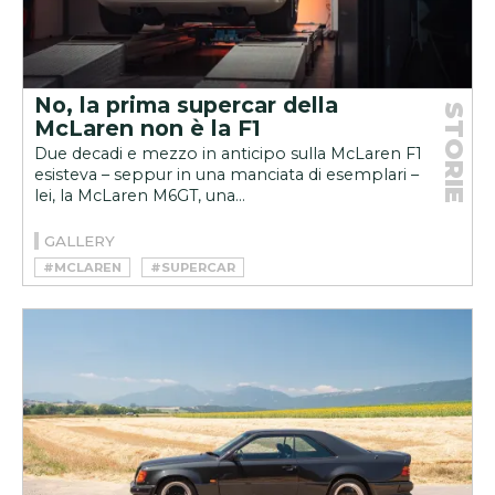
No, la prima supercar della
STORIE
McLaren non è la F1
Due decadi e mezzo in anticipo sulla McLaren F1
esisteva – seppur in una manciata di esemplari –
lei, la McLaren M6GT, una...
GALLERY
#MCLAREN
#SUPERCAR