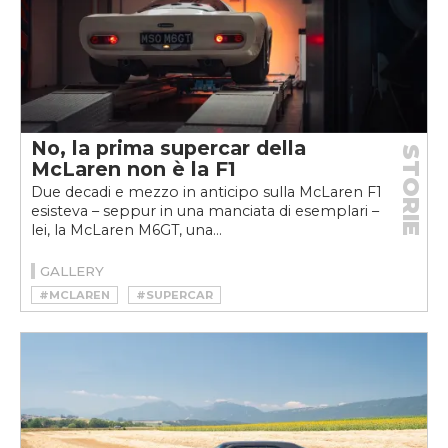
No, la prima supercar della
STORIE
McLaren non è la F1
Due decadi e mezzo in anticipo sulla McLaren F1
esisteva – seppur in una manciata di esemplari –
lei, la McLaren M6GT, una...
GALLERY
#MCLAREN
#SUPERCAR