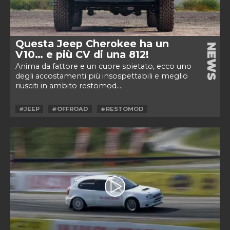
Questa Jeep Cherokee ha un
NEWS
V10… e più CV di una 812!
Anima da fattore e un cuore spietato, ecco uno
degli accostamenti più insospettabili e meglio
riusciti in ambito restomod....
#JEEP
#OFFROAD
#RESTOMOD