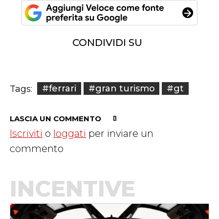
CONDIVIDI SU
#ferrari
#gran turismo
#gt
Tags:
LASCIA UN COMMENTO
Iscriviti
o
loggati
per inviare un
commento
INCENTIVE