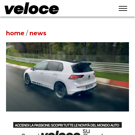
home
/
news