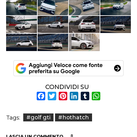
CONDIVIDI SU
Facebook
Twitter
Pinterest
LinkedIn
Tumblr
WhatsApp
#golf gti
#hothatch
Tags:
LASCIA UN COMMENTO