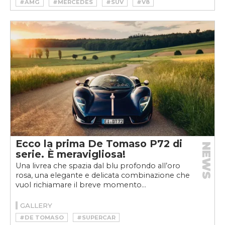
#AMG
#MERCEDES
#SUV
#V8
Ecco la prima De Tomaso P72 di
NEWS
serie. È meravigliosa!
Una livrea che spazia dal blu profondo all’oro
rosa, una elegante e delicata combinazione che
vuol richiamare il breve momento...
GALLERY
#DE TOMASO
#SUPERCAR